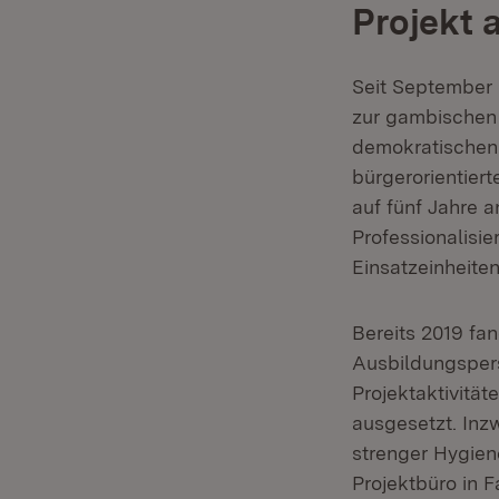
Projekt 
Seit September 
zur gambischen P
demokratischen 
bürgerorientiert
auf fünf Jahre a
Professionalisie
Einsatzeinheiten
Bereits 2019 fan
Ausbildungsper
Projektaktivität
ausgesetzt. Inz
strenger Hygie
Projektbüro in 