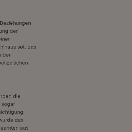
Beziehungen
zung der
iner
 hinaus soll das
i der
olizeilichen
rden die
g sogar
sichtigung
wurde das
ibeamten aus