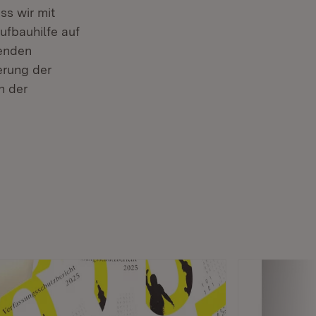
ss wir mit
ufbauhilfe auf
benden
erung der
n der