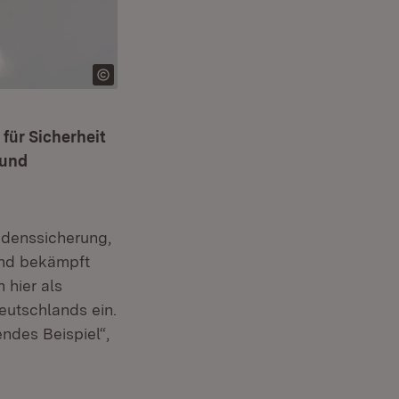
für Sicherheit
 und
iedenssicherung,
 und bekämpft
 hier als
eutschlands ein.
endes Beispiel“,