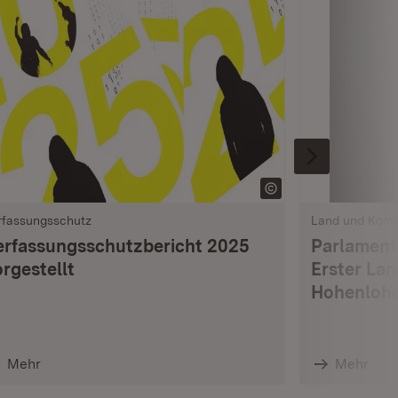
rfassungsschutz
Land und Kom
erfassungsschutzbericht 2025
Parlament
rgestellt
Erster La
Hohenlohe
Mehr
Mehr