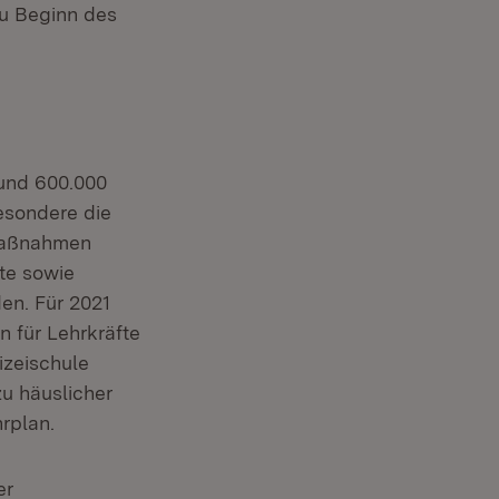
u Beginn des
rund 600.000
esondere die
smaßnahmen
te sowie
en. Für 2021
 für Lehrkräfte
izeischule
u häuslicher
hrplan.
er