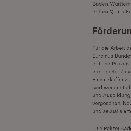
Baden-Württemb
dritten Quartals
Förderu
Für die Arbeit 
Euro aus Bundes
örtliche Polize
ermöglicht. Zus
Einsatzkoffer z
sind weitere Le
und Ausbildungs
vorgesehen. Ne
und sexualisiert
„Die Polizei Ba