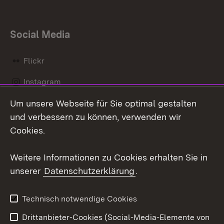
Social Media
Flickr
Instagram
Um unsere Webseite für Sie optimal gestalten
Social Wall
und verbessern zu können, verwenden wir
X / Twitter
Cookies.
Youtube
Weitere Informationen zu Cookies erhalten Sie in
unserer
Datenschutzerklärung
.
Zum 
Kontakt
Datenschutz
Technisch notwendige Cookies
Barrierefreiheit
Benutzungshinweise
Drittanbieter-Cookies (Social-Media-Elemente von
Impressum
Cookies