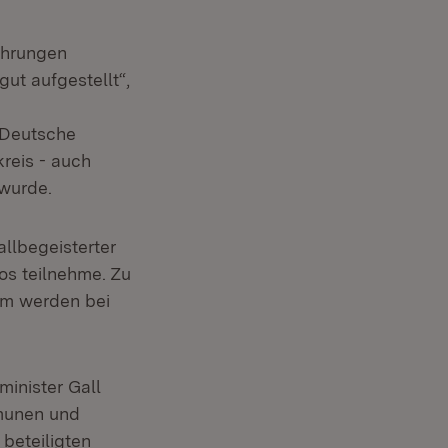
ahrungen
ut aufgestellt“,
 Deutsche
reis - auch
wurde.
llbegeisterter
os teilnehme. Zu
im werden bei
minister Gall
munen und
 beteiligten