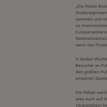
„Die Polizei Ba
Großereignissen
sammeln und ist
so Innenministe
Europameistersc
Nationalmannsch
wenn das Finale
In Baden-Württe
Besucher an Pub
den größten Pub
einzelnen Spiel
Die Polizei werd
wies auch auf 
Veranstaltern hi