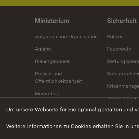
Ministerium
Sicherheit
Aufgaben und Organisation
Polizei
Anfahrt
Feuerwehr
Dienstgebäude
Rettungsdien
Presse- und
Katastrophen
Öffentlichkeitsarbeit
Krisenmanag
Mediathek
Verfassungss
Publikationen
Um unsere Webseite für Sie optimal gestalten und v
Datenschutz
Karriere
Glücksspielr
Weitere Informationen zu Cookies erhalten Sie in un
Waffenrecht