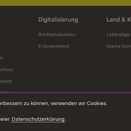
Digitalisierung
Land & 
Breitbandausbau
Lebendige
E-Government
Starke Ko
st
schutz
ement
chutz
erbessern zu können, verwenden wir Cookies.
echt
serer
Datenschutzerklärung
.