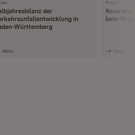
izei
Polizei
albjahresbilanz der
Neue stell
erkehrsunfallentwicklung in
beim Poli
aden-Württemberg
Mehr
Mehr