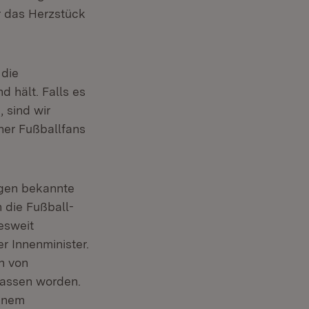
r das Herzstück
 die
d hält. Falls es
 sind wir
her Fußballfans
gegen bekannte
 die Fußball-
esweit
r Innenminister.
n von
lassen worden.
einem