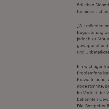
örtlichen Siche
für einen sicher
„Wir möchten na
Begeisterung bel
jedoch zu Störu
gewappnet und w
und Unbeteiligter
Ein wichtiger Be
Problemfans ber
Krawallmacher 
abgestimmte, pr
Im Vorfeld der 
bekannten Gewa
Die Gastgeberlä