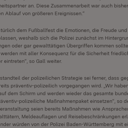
rheitspartner an. Diese Zusammenarbeit war auch bishe
en Ablauf von größeren Ereignissen.“
türlich dem Fußballfest die Emotionen, die Freude und
assen, weshalb sich die Polizei zunächst im Hintergrun
ngen oder gar gewalttätigen Übergriffen kommen sollte,
erden mit aller Konsequenz für die Sicherheit friedlic
 eintreten“, so Gall weiter.
standteil der polizeilichen Strategie sei ferner, dass 
eits präventiv-polizeilich vorgegangen wird. „Wir haben
auf dem Schirm und werden wieder das gesamte bund
äventiv-polizeiliche Maßnahmenpaket einsetzen“, so de
Veranstaltung seien bereits Maßnahmen wie Ansprache
lttätern, Meldeauflagen und Reisebeschränkungen er
nder würden von der Polizei Baden-Württemberg mit 