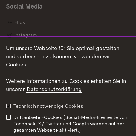
Social Media
Flickr
Instagram
Um unsere Webseite für Sie optimal gestalten
Social Wall
und verbessern zu können, verwenden wir
X / Twitter
Cookies.
Youtube
Weitere Informationen zu Cookies erhalten Sie in
unserer
Datenschutzerklärung
.
Zum 
Kontakt
Datenschutz
Technisch notwendige Cookies
Barrierefreiheit
Benutzungshinweise
Drittanbieter-Cookies (Social-Media-Elemente von
Impressum
Cookies
Facebook, X / Twitter und Google werden auf der
gesamten Webseite aktiviert.)