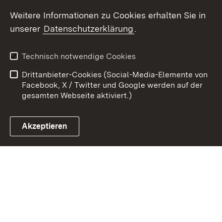
Youtube
Weitere Informationen zu Cookies erhalten Sie in
unserer
Datenschutzerklärung
.
Zum 
Kontakt
Datenschutz
Technisch notwendige Cookies
Barrierefreiheit
Benutzungshinweise
Drittanbieter-Cookies (Social-Media-Elemente von
Impressum
Cookies
Facebook, X / Twitter und Google werden auf der
gesamten Webseite aktiviert.)
Akzeptieren
Link zum Landesportal