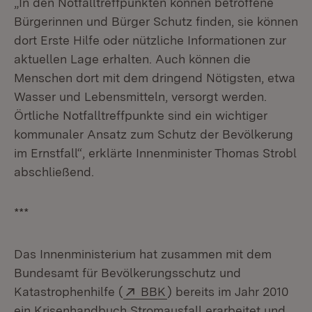
„In den Notfalltreffpunkten können betroffene
Bürgerinnen und Bürger Schutz finden, sie können
dort Erste Hilfe oder nützliche Informationen zur
aktuellen Lage erhalten. Auch können die
Menschen dort mit dem dringend Nötigsten, etwa
Wasser und Lebensmitteln, versorgt werden.
Örtliche Notfalltreffpunkte sind ein wichtiger
kommunaler Ansatz zum Schutz der Bevölkerung
im Ernstfall“, erklärte Innenminister Thomas Strobl
abschließend.
***
Das Innenministerium hat zusammen mit dem
Bundesamt für Bevölkerungsschutz und
Extern:
(Öffnet in neuem Fenster
Katastrophenhilfe (
BBK
) bereits im Jahr 2010
ein Krisenhandbuch Stromausfall erarbeitet und