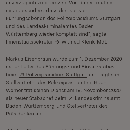
unverzüglich zu besetzen. Von daher freut es
mich besonders, dass die obersten
Führungsebenen des Polizeipräsidiums Stuttgart
und des Landeskriminalamtes Baden-
Württemberg wieder komplett sind“, sagte
Innenstaatssekretär
Wilfried Klenk
MdL.
Markus Eisenbraun wurde zum 1. Dezember 2020
neuer Leiter des Führungs- und Einsatzstabes
Extern:
(Öffnet in neuem 
beim
Polizeipräsidium Stuttgart
und zugleich
Stellvertreter des Polizeipräsidenten. Hubert
Wörner trat seinen Dienst am 19. November 2020
Extern:
als neuer Stabschef beim
Landeskriminalamt
(Öffnet in neuem Fenster)
Baden-Württemberg
und Stellvertreter des
Präsidenten an.