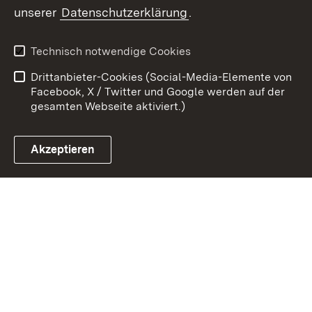
unserer
Datenschutzerklärung
.
Zum 
Kontakt
Datenschutz
Technisch notwendige Cookies
Barrierefreiheit
Benutzungshinweise
Drittanbieter-Cookies (Social-Media-Elemente von
Impressum
Cookies
Facebook, X / Twitter und Google werden auf der
gesamten Webseite aktiviert.)
Akzeptieren
Link zum Landesportal