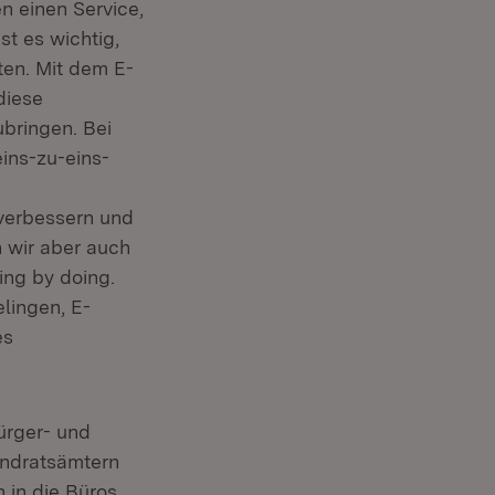
n einen Service,
st es wichtig,
en. Mit dem E-
diese
bringen. Bei
ins-zu-eins-
 verbessern und
 wir aber auch
ing by doing.
lingen, E-
es
ürger- und
andratsämtern
 in die Büros