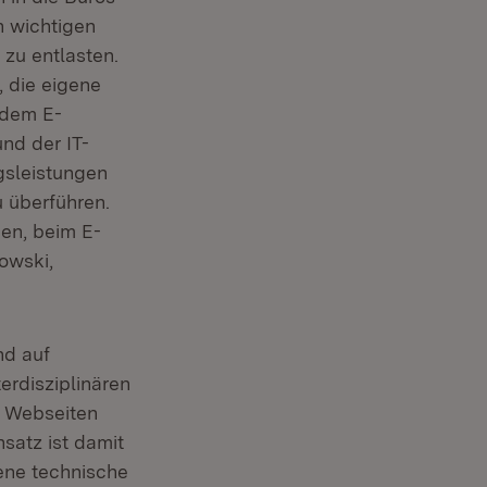
n wichtigen
 zu entlasten.
 die eigene
 dem E-
nd der IT-
gsleistungen
u überführen.
en, beim E-
owski,
nd auf
erdisziplinären
n Webseiten
satz ist damit
ene technische