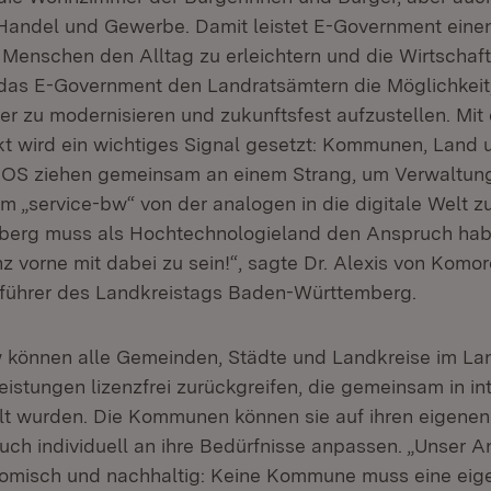
 Handel und Gewerbe. Damit leistet E-Government eine
 Menschen den Alltag zu erleichtern und die Wirtschaft
 das E-Government den Landratsämtern die Möglichkeit,
er zu modernisieren und zukunftsfest aufzustellen. Mit
 wird ein wichtiges Signal gesetzt: Kommunen, Land u
TEOS ziehen gemeinsam an einem Strang, um Verwaltun
rm „service-bw“ von der analogen in die digitale Welt z
erg muss als Hochtechnologieland den Anspruch hab
 vorne mit dabei zu sein!“, sagte Dr. Alexis von Komor
führer des Landkreistags Baden-Württemberg.
 können alle Gemeinden, Städte und Landkreise im La
istungen lizenzfrei zurückgreifen, die gemeinsam in int
lt wurden. Die Kommunen können sie auf ihren eigene
uch individuell an ihre Bedürfnisse anpassen. „Unser An
omisch und nachhaltig: Keine Kommune muss eine eig