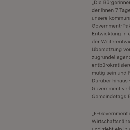
„Die Bürgerinne
der ihnen 7 Tag
unsere kommunal
Government-Pak
Entwicklung in 
der Weiterentwi
Übersetzung von
zugrundeliegend
entbürokratisie
mutig sein und F
Darüber hinaus 
Government verl
Gemeindetags 
„E-Government i
Wirtschaftsnäh
und zieht ein i