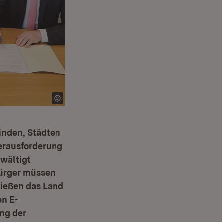
inden, Städten
Herausforderung
wältigt
Bürger müssen
ließen das Land
n E-
ung der