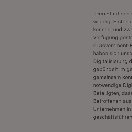
„Den Städten si
wichtig: Ersten
können, und zwe
Verfügung geste
E-Government-Pa
haben sich unser
Digitalisierung
gebündelt im g
gemeinsam könn
notwendige Digi
Beteiligten, da
Betroffenen aus
Unternehmen in
geschäftsführe