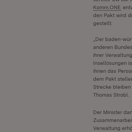
(Öff
Komm.ONE
entw
den Pakt wird d
gestellt.
„Der baden-würt
anderen Bundes
ihrer Verwaltun
Insellösungen i
ihnen das Person
dem Pakt stelle
Strecke bleiben 
Thomas Strobl.
Der Minister da
Zusammenarbeit.
Verwaltung erhö