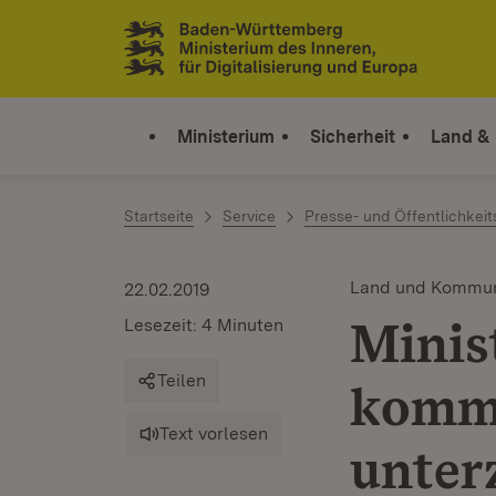
Zum Inhalt springen
Link zur Startseite
Ministerium
Sicherheit
Land &
Startseite
Service
Presse- und Öffentlichkeit
Land und Kommu
22.02.2019
Minis
Lesezeit: 4 Minuten
Teilen
kommu
Text vorlesen
unter