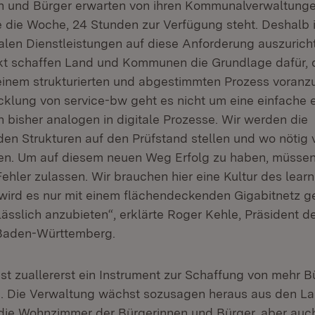
n und Bürger erwarten von ihren Kommunalverwaltunge
e die Woche, 24 Stunden zur Verfügung steht. Deshalb i
en Dienstleistungen auf diese Anforderung auszuricht
t schaffen Land und Kommunen die Grundlage dafür, 
einem strukturierten und abgestimmten Prozess voranzu
cklung von service-bw geht es nicht um eine einfache e
 bisher analogen in digitale Prozesse. Wir werden die
en Strukturen auf den Prüfstand stellen und wo nötig
ren. Um auf diesem neuen Weg Erfolg zu haben, müssen
ehler zulassen. Wir brauchen hier eine Kultur des learn
wird es nur mit einem flächendeckenden Gigabitnetz ge
ässlich anzubieten“, erklärte Roger Kehle, Präsident d
Baden-Württemberg.
st zuallererst ein Instrument zur Schaffung von mehr B
e. Die Verwaltung wächst sozusagen heraus aus den L
n die Wohnzimmer der Bürgerinnen und Bürger, aber auch