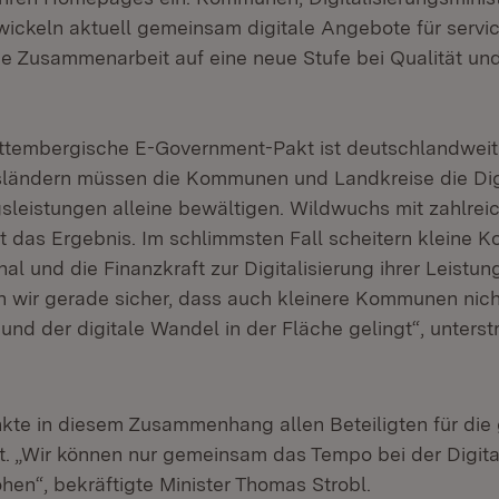
net in neuem Fenster)
ickeln aktuell gemeinsam digitale Angebote für servi
ie Zusammenarbeit auf eine neue Stufe bei Qualität und
tembergische E-Government-Pakt ist deutschlandweit 
ländern müssen die Kommunen und Landkreise die Digi
gsleistungen alleine bewältigen. Wildwuchs mit zahlrei
st das Ergebnis. Im schlimmsten Fall scheitern kleine 
al und die Finanzkraft zur Digitalisierung ihrer Leistun
n wir gerade sicher, dass auch kleinere Kommunen nich
und der digitale Wandel in der Fläche gelingt“, unterstr
nkte in diesem Zusammenhang allen Beteiligten für die
 „Wir können nur gemeinsam das Tempo bei der Digital
hen“, bekräftigte Minister Thomas Strobl.