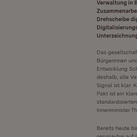
Verwaltung in 
Zusammenarbeit
Drehscheibe di
Digitalisierung
Unterzeichnung 
Das gesellschaft
Bürgerinnen und
Entwicklung Sch
deshalb, alle V
Signal ist klar
Pakt ist ein kla
standardisierten
Innenminister T
Bereits heute b
service-bw auf 