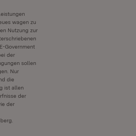
leistungen
 Neues wagen zu
ren Nutzung zur
terschriebenen
h E-Government
ei der
ngungen sollen
t in neuem Fenster)
gen. Nur
nd die
 ist allen
rfnisse der
ie der
berg.