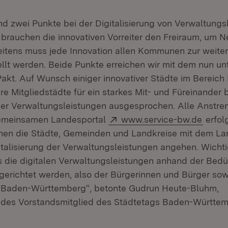
nd zwei Punkte bei der Digitalisierung von Verwaltungs
s brauchen die innovativen Vorreiter den Freiraum, um
itens muss jede Innovation allen Kommunen zur weite
llt werden. Beide Punkte erreichen wir mit dem nun un
kt. Auf Wunsch einiger innovativer Städte im Bereic
e Mitgliedstädte für ein starkes Mit- und Füreinander b
 der Verwaltungsleistungen ausgesprochen. Alle Anstre
Extern:
(Öffne
emeinsamen Landesportal
www.service-bw.de
erfol
en die Städte, Gemeinden und Landkreise mit dem La
talisierung der Verwaltungsleistungen angehen. Wichtig
ss die digitalen Verwaltungsleistungen anhand der Bedü
gerichtet werden, also der Bürgerinnen und Bürger sow
 Baden-Württemberg“, betonte Gudrun Heute-Bluhm,
ndes Vorstandsmitglied des Städtetags Baden-Württem