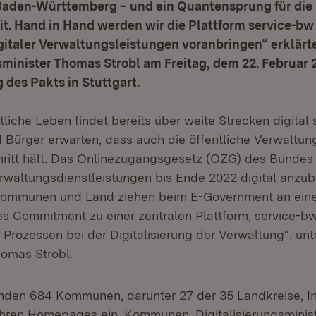
Baden-Württemberg – und ein Quantensprung für die 
. Hand in Hand werden wir die Plattform service-bw 
gitaler Verwaltungsleistungen voranbringen“ erklärt
sminister Thomas Strobl am Freitag, dem 22. Februar 2
des Pakts in Stuttgart.
liche Leben findet bereits über weite Strecken digital 
 Bürger erwarten, dass auch die öffentliche Verwaltung
ritt hält. Das Onlinezugangsgesetz (OZG) des Bundes 
erwaltungsdienstleistungen bis Ende 2022 digital anzub
: Kommunen und Land ziehen beim E-Government an ein
res Commitment zu einer zentralen Plattform, service-b
 Prozessen bei der Digitalisierung der Verwaltung“, unt
homas Strobl.
inden 684 Kommunen, darunter 27 der 35 Landkreise, I
ihren Homepages ein. Kommunen, Digitalisierungsminis