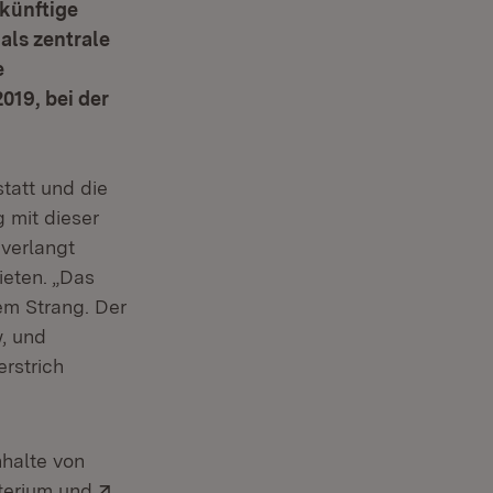
künftige
als zentrale
e
019, bei der
statt und die
 mit dieser
verlangt
ieten. „Das
em Strang. Der
w, und
erstrich
nhalte von
Extern:
terium und