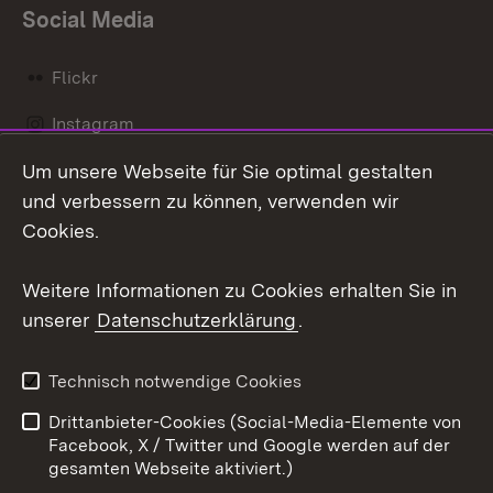
Social Media
Flickr
Instagram
Um unsere Webseite für Sie optimal gestalten
Social Wall
und verbessern zu können, verwenden wir
X / Twitter
Cookies.
Youtube
Weitere Informationen zu Cookies erhalten Sie in
unserer
Datenschutzerklärung
.
Zum 
Kontakt
Datenschutz
Technisch notwendige Cookies
Barrierefreiheit
Benutzungshinweise
Drittanbieter-Cookies (Social-Media-Elemente von
Impressum
Cookies
Facebook, X / Twitter und Google werden auf der
gesamten Webseite aktiviert.)