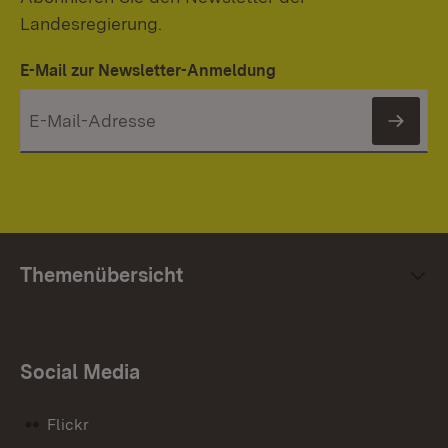
Landesregierung.
E-Mail zur Newsletter-Anmeldung
News
Themenübersicht
Social Media
Flickr