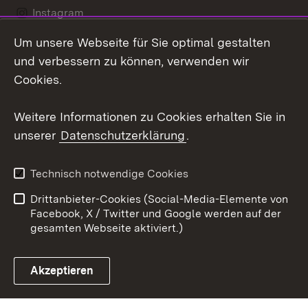
Instagram
Um unsere Webseite für Sie optimal gestalten
Social Wall
und verbessern zu können, verwenden wir
X / Twitter
Cookies.
Youtube
Weitere Informationen zu Cookies erhalten Sie in
unserer
Datenschutzerklärung
.
Zum 
Kontakt
Datenschutz
Technisch notwendige Cookies
Barrierefreiheit
Benutzungshinweise
Drittanbieter-Cookies (Social-Media-Elemente von
Impressum
Cookies
Facebook, X / Twitter und Google werden auf der
gesamten Webseite aktiviert.)
Akzeptieren
Link zum Landesportal