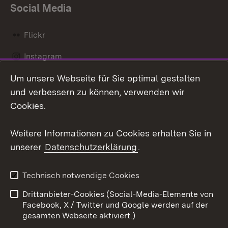
Social Media
Flickr
Instagram
Um unsere Webseite für Sie optimal gestalten
Social Wall
und verbessern zu können, verwenden wir
X / Twitter
Cookies.
Youtube
Weitere Informationen zu Cookies erhalten Sie in
unserer
Datenschutzerklärung
.
Zum 
Kontakt
Datenschutz
Technisch notwendige Cookies
Barrierefreiheit
Benutzungshinweise
Drittanbieter-Cookies (Social-Media-Elemente von
Impressum
Cookies
Facebook, X / Twitter und Google werden auf der
gesamten Webseite aktiviert.)