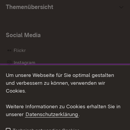
Themenübersicht
Social Media
Flickr
Instagram
Um unsere Webseite für Sie optimal gestalten
Social Wall
und verbessern zu können, verwenden wir
X / Twitter
Cookies.
Youtube
Weitere Informationen zu Cookies erhalten Sie in
unserer
Datenschutzerklärung
.
Zum 
Kontakt
Datenschutz