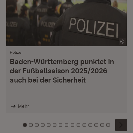
Polizei
Baden-Württemberg punktet in
der Fußballsaison 2025/2026
auch bei der Sicherheit
Mehr
Zu Kachel: 0
Zu Kachel: 1
Zu Kachel: 2
Zu Kachel: 3
Zu Kachel: 4
Zu Kachel: 5
Zu Kachel: 6
Zu Kachel: 7
Zu Kachel: 8
Zu Kachel: 9
Zu Kachel: 10
Zu Kachel: 11
Zu Kachel: 12
Zu Kachel: 1
Zu Kachel