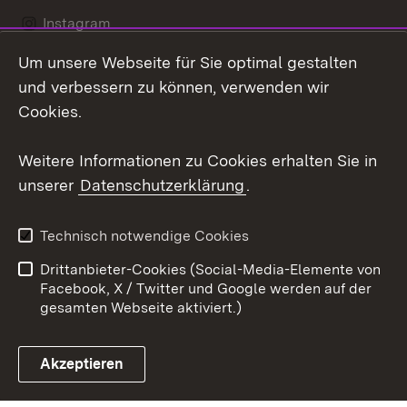
Instagram
Um unsere Webseite für Sie optimal gestalten
Social Wall
und verbessern zu können, verwenden wir
X / Twitter
Cookies.
Youtube
Weitere Informationen zu Cookies erhalten Sie in
unserer
Datenschutzerklärung
.
Zum 
Kontakt
Datenschutz
Technisch notwendige Cookies
Barrierefreiheit
Benutzungshinweise
Drittanbieter-Cookies (Social-Media-Elemente von
Impressum
Cookies
Facebook, X / Twitter und Google werden auf der
gesamten Webseite aktiviert.)
Akzeptieren
Link zum Landesportal