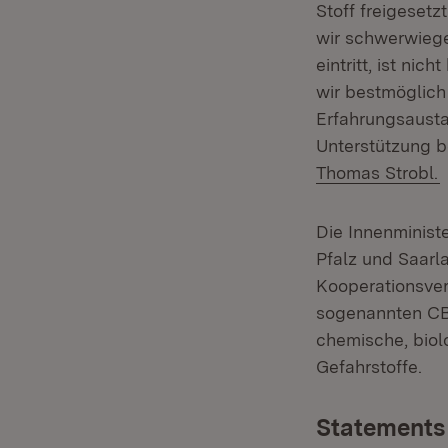
Stoff freigesetz
wir schwerwiege
eintritt, ist nic
wir bestmöglich
Erfahrungsausta
Unterstützung be
Thomas Strobl.
Die Innenminist
Pfalz und Saarl
Kooperationsver
sogenannten CBR
chemische, biol
Gefahrstoffe.
Statements 