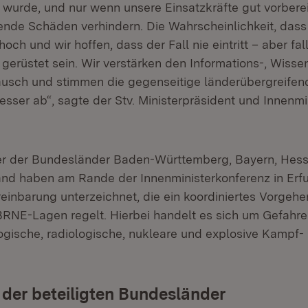
t wurde, und nur wenn unsere Einsatzkräfte gut vorbere
nde Schäden verhindern. Die Wahrscheinlichkeit, dass 
ht hoch und wir hoffen, dass der Fall nie eintritt – aber f
 gerüstet sein. Wir verstärken den Informations-, Wisse
usch und stimmen die gegenseitige länderübergreifen
sser ab“, sagte der Stv. Ministerpräsident und Innenmi
er der Bundesländer Baden-Württemberg, Bayern, Hess
and haben am Rande der Innenministerkonferenz in Erfu
einbarung unterzeichnet, die ein koordiniertes Vorgehe
NE-Lagen regelt. Hierbei handelt es sich um Gefahre
ogische, radiologische, nukleare und explosive Kampf-
der beteiligten Bundesländer