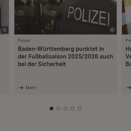
Polizei
Pol
Baden-Württemberg punktet in
H
der Fußballsaison 2025/2026 auch
V
bei der Sicherheit
B
Mehr
Zu Kachel: 0
Zu Kachel: 3
Zu Kachel: 6
Zu Kachel: 9
Zu Kachel: 12