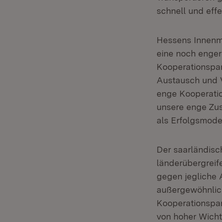
schnell und eff
Hessens Innenm
eine noch enger
Kooperationspar
Austausch und V
enge Kooperatio
unsere enge Zu
als Erfolgsmode
Der saarländisc
länderübergreif
gegen jegliche 
außergewöhnlich
Kooperationspar
von hoher Wicht