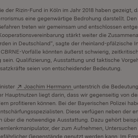
ie der Rizin-Fund in Köln im Jahr 2018 haben gezeigt, d
Terrorismus eine gegenwärtige Bedrohung darstellt. Den
Gefahren treten wir gemeinsam und entschlossen entge
Kooperationsvereinbarung stärkt weiter die Zusammena
rden in Deutschland“, sagte der rheinland-pfälzische I
Öffnet in neuem Fenster)
. CBRNE-Vorfälle könnten äußerst schwierig, zeitkritisc
g sein. Qualifizierung, Ausstattung und taktische Vorge
insatzkräfte seien von entscheidender Bedeutung.
Extern:
(Öffnet in neuem Fenster)
inister
Joachim Herrmann
unterstrich die Bedeutun
r Hauptnutzen liegt darin, dass wir gegenseitig von de
rn profitieren können. Bei der Bayerischen Polizei hab
tschärfungsspezialisten. Diese verfügen neben der 
 über die notwendige Ausstattung. Dazu gehört beispi
ernlenkmanipulator, der zum Aufnehmen, Untersuchen
gefährlicher Gegenstände genutzt werden kann. Im Erns