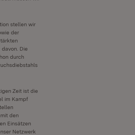
ion stellen wir
owie der
tärkten
 davon. Die
chon durch
uchsdiebstahls
ster)
igen Zeit ist die
el im Kampf
tellen
 mit den
en Einsätzen
 unser Netzwerk