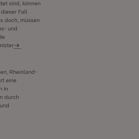
itet sind, können
dieser Fall
alls doch, müssen
ns- und
de
nister
en, Rheinland-
rt eine
n in
n durch
 und