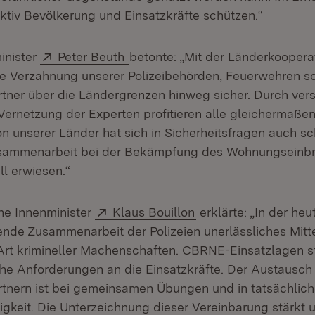
ektiv Bevölkerung und Einsatzkräfte schützen.“
Extern:
(Öffnet in neuem Fenster)
inister
Peter Beuth
betonte: „Mit der Länderkooperat
e Verzahnung unserer Polizeibehörden, Feuerwehren s
tner über die Ländergrenzen hinweg sicher. Durch vers
ernetzung der Experten profitieren alle gleichermaßen
n unserer Länder hat sich in Sicherheitsfragen auch s
sammenarbeit bei der Bekämpfung des Wohnungseinbr
ll erwiesen.“
Extern:
(Öffnet in neuem Fen
he Innenminister
Klaus Bouillon
erklärte: „In der heut
ende Zusammenarbeit der Polizeien unerlässliches Mitt
Art krimineller Machenschaften. CBRNE-Einsatzlagen s
e Anforderungen an die Einsatzkräfte. Der Austausch
tnern ist bei gemeinsamen Übungen und in tatsächlich
igkeit. Die Unterzeichnung dieser Vereinbarung stärkt