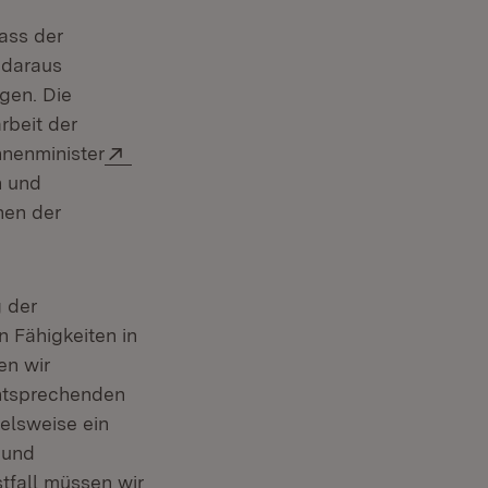
ass der
 daraus
gen. Die
rbeit der
Extern:
nnenminister
h und
hen der
g der
n Fähigkeiten in
en wir
entsprechenden
elsweise ein
 und
tfall müssen wir