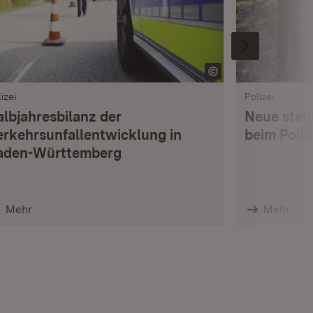
izei
Polizei
albjahresbilanz der
Neue stell
erkehrsunfallentwicklung in
beim Poli
aden-Württemberg
Mehr
Mehr