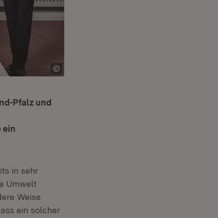
nd-Pfalz und
 ein
ts in sehr
ie Umwelt
dere Weise
dass ein solcher