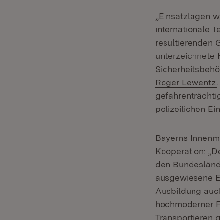
„Einsatzlagen w
internationale 
resultierenden 
unterzeichnete 
Sicherheitsbehö
(
Roger Lewentz
gefahrenträchti
polizeilichen E
Bayerns Innenm
Kooperation: „De
den Bundeslände
ausgewiesene En
Ausbildung auch
hochmoderner F
Transportieren 