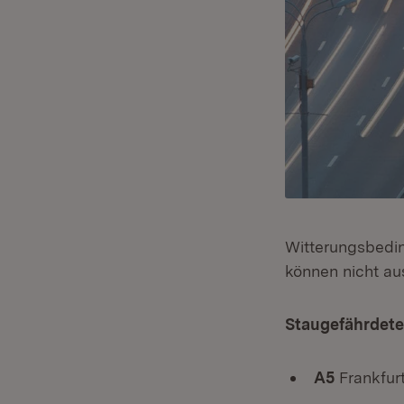
Witterungsbedi
können nicht a
Staugefährdete
A5
Frankfur