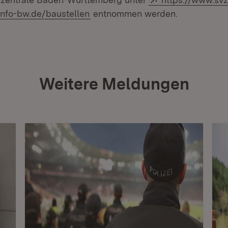
(Öffnet in neuem Fenster)
sinfo-bw.de/baustellen
entnommen werden.
Weitere Meldungen