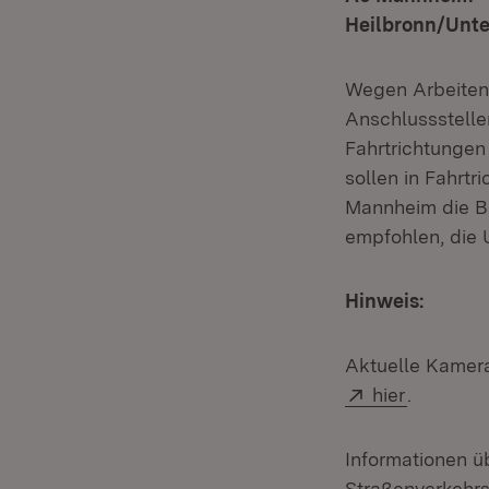
Heilbronn/Unt
Wegen Arbeiten
Anschlussstelle
Fahrtrichtungen 
sollen in Fahrt
Mannheim die Be
empfohlen, die 
Hinweis:
Aktuelle Kamerab
Extern:
(Öffnet i
hier
.
Informationen ü
Straßenverkehr