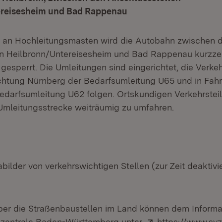
ereisesheim und Bad Rappenau
 an Hochleitungsmasten wird die Autobahn zwischen 
n Heilbronn/Untereisesheim und Bad Rappenau kurzzei
gesperrt. Die Umleitungen sind eingerichtet, die Verke
richtung Nürnberg der Bedarfsumleitung U65 und in Fahr
darfsumleitung U62 folgen. Ortskundigen Verkehrstei
Umleitungsstrecke weiträumig zu umfahren.
ilder von verkehrswichtigen Stellen (zur Zeit deaktivie
n neuem Fenster)
ber die Straßenbaustellen im Land können dem Informa
Extern:
szentrale Baden-Württemberg unter
https://www.sv