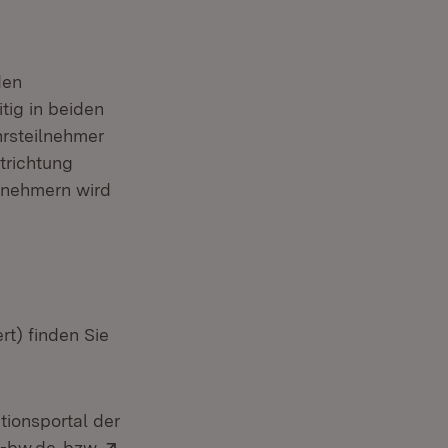
den
tig in beiden
hrsteilnehmer
trichtung
lnehmern wird
rt) finden Sie
tionsportal der
(Öffnet in neuem Fenster)
Extern:
z-bw.de
bzw.