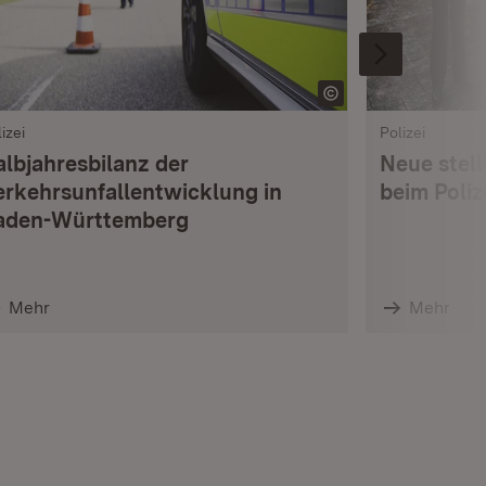
izei
Polizei
albjahresbilanz der
Neue stell
erkehrsunfallentwicklung in
beim Poli
aden-Württemberg
Mehr
Mehr