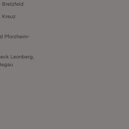
 Bretzfeld
d Kreuz
nd Pforzheim-
ieck Leonberg,
 Hegau