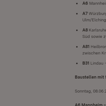
A6
Mannheim
A7
Würzburg
Ulm/Elchin
A8
Karlsruh
Süd sowie z
A81
Heilbro
zwischen Kr
B31
Lindau 
Baustellen mit
Sonntag, 08.06.
A6 Mannheim – 