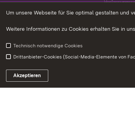
Verfassungss
Publikationen
Um unsere Webseite für Sie optimal gestalten und v
Datenschutz
Karriere
Glücksspielr
Weitere Informationen zu Cookies erhalten Sie in un
Waffenrecht
Technisch notwendige Cookies
Drittanbieter-Cookies (Social-Media-Elemente von Fac
Link zum Landesportal
Akzeptieren