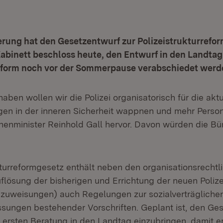
erung hat den Gesetzentwurf zur Polizeistrukturrefo
abinett beschloss heute, den Entwurf in den Landtag
Reform noch vor der Sommerpause verabschiedet werd
aben wollen wir die Polizei organisatorisch für die akt
en in der inneren Sicherheit wappnen und mehr Persona
nnenminister Reinhold Gall hervor. Davon würden die Bü
kturreformgesetz enthält neben den organisationsrechtl
lösung der bisherigen und Errichtung der neuen Polize
zuweisungen) auch Regelungen zur sozialverträglich
sungen bestehender Vorschriften. Geplant ist, den Ge
r ersten Beratung in den Landtag einzubringen, damit e