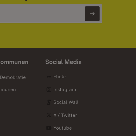
Newsletter 
Kommunen
Social Media
Flickr
 Demokratie
mmunen
Instagram
Social Wall
X / Twitter
Youtube