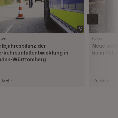
izei
Polizei
albjahresbilanz der
Neue stell
erkehrsunfallentwicklung in
beim Poli
aden-Württemberg
Mehr
Mehr