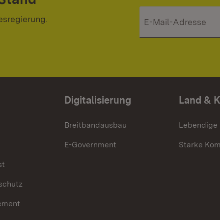
esregierung.
Digitalisierung
Land & 
Breitbandausbau
Lebendige
E-Government
Starke Ko
st
schutz
ement