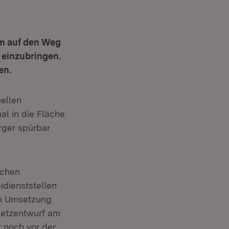
rm auf den Weg
 einzubringen.
en.
uellen
l in die Fläche
rger spürbar
ichen
idienststellen
en Umsetzung
setzentwurf am
r noch vor der