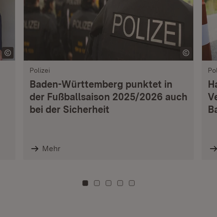
Polizei
Pol
Baden-Württemberg punktet in
H
der Fußballsaison 2025/2026 auch
V
bei der Sicherheit
B
Mehr
Zu Kachel: 0
Zu Kachel: 3
Zu Kachel: 6
Zu Kachel: 9
Zu Kachel: 12