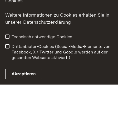
Cookies.
Youtube
Weitere Informationen zu Cookies erhalten Sie in
unserer
Datenschutzerklärung
.
Zum 
Kontakt
Datenschutz
Technisch notwendige Cookies
Barrierefreiheit
Benutzungshinweise
Drittanbieter-Cookies (Social-Media-Elemente von
Impressum
Cookies
Facebook, X / Twitter und Google werden auf der
gesamten Webseite aktiviert.)
Akzeptieren
Link zum Landesportal