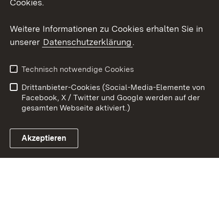
Cookies.
Youtube
Weitere Informationen zu Cookies erhalten Sie in
unserer
Datenschutzerklärung
.
Zum 
Kontakt
Datenschutz
Technisch notwendige Cookies
Barrierefreiheit
Benutzungshinweise
Drittanbieter-Cookies (Social-Media-Elemente von
Impressum
Cookies
Facebook, X / Twitter und Google werden auf der
gesamten Webseite aktiviert.)
Akzeptieren
Link zum Landesportal