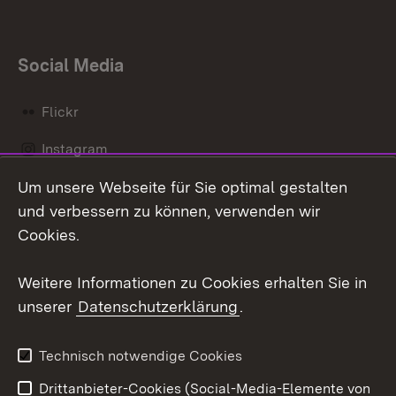
Social Media
Flickr
Instagram
Um unsere Webseite für Sie optimal gestalten
Social Wall
und verbessern zu können, verwenden wir
X / Twitter
Cookies.
Youtube
Weitere Informationen zu Cookies erhalten Sie in
unserer
Datenschutzerklärung
.
Zum 
Kontakt
Datenschutz
Technisch notwendige Cookies
Barrierefreiheit
Benutzungshinweise
Drittanbieter-Cookies (Social-Media-Elemente von
Impressum
Cookies