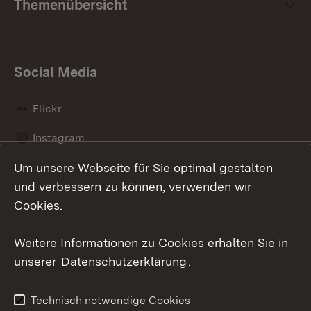
Themenübersicht
Social Media
Flickr
Instagram
Um unsere Webseite für Sie optimal gestalten
Social Wall
und verbessern zu können, verwenden wir
X / Twitter
Cookies.
Youtube
Weitere Informationen zu Cookies erhalten Sie in
unserer
Datenschutzerklärung
.
Zum 
Kontakt
Datenschutz
Technisch notwendige Cookies
Barrierefreiheit
Benutzungshinweise