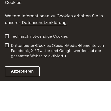
Cookies.
Youtube
Weitere Informationen zu Cookies erhalten Sie in
unserer
Datenschutzerklärung
.
Zum 
Kontakt
Datenschutz
Technisch notwendige Cookies
Barrierefreiheit
Benutzungshinweise
Drittanbieter-Cookies (Social-Media-Elemente von
Impressum
Cookies
Facebook, X / Twitter und Google werden auf der
gesamten Webseite aktiviert.)
Akzeptieren
Link zum Landesportal