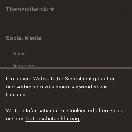
Themenübersicht
Social Media
Flickr
Instagram
Um unsere Webseite für Sie optimal gestalten
Social Wall
und verbessern zu können, verwenden wir
X / Twitter
Cookies.
Youtube
Weitere Informationen zu Cookies erhalten Sie in
unserer
Datenschutzerklärung
.
Zum 
Kontakt
Datenschutz