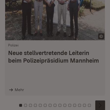
Polizei
Neue stellvertretende Leiterin
beim Polizeipräsidium Mannheim
Mehr
Zu Kachel: 0
Zu Kachel: 1
Zu Kachel: 2
Zu Kachel: 3
Zu Kachel: 4
Zu Kachel: 5
Zu Kachel: 6
Zu Kachel: 7
Zu Kachel: 8
Zu Kachel: 9
Zu Kachel: 10
Zu Kachel: 11
Zu Kachel: 12
Zu Kachel: 1
Zu Kachel