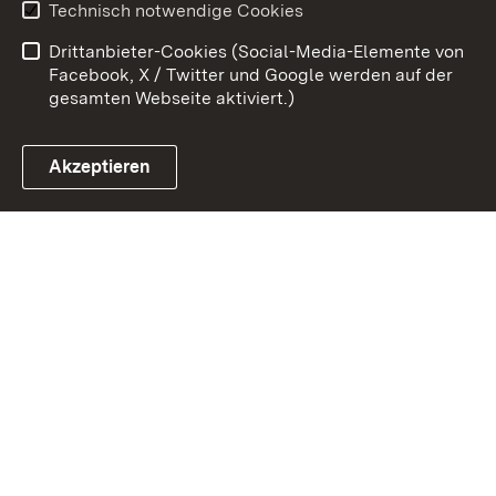
Technisch notwendige Cookies
Barrierefreiheit
Benutzungshinweise
Drittanbieter-Cookies (Social-Media-Elemente von
Impressum
Cookies
Facebook, X / Twitter und Google werden auf der
gesamten Webseite aktiviert.)
Akzeptieren
Link zum Landesportal