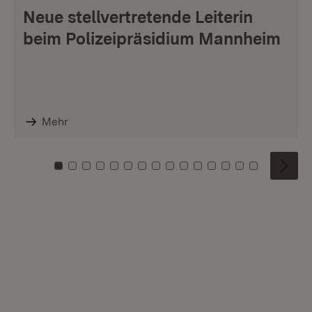
Neue stellvertretende Leiterin
beim Polizeipräsidium Mannheim
Mehr
Zu Kachel: 0
Zu Kachel: 1
Zu Kachel: 2
Zu Kachel: 3
Zu Kachel: 4
Zu Kachel: 5
Zu Kachel: 6
Zu Kachel: 7
Zu Kachel: 8
Zu Kachel: 9
Zu Kachel: 10
Zu Kachel: 11
Zu Kachel: 12
Zu Kachel: 1
Zu Kachel