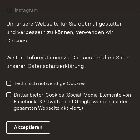
Instagram
Um unsere Webseite für Sie optimal gestalten
Social Wall
und verbessern zu können, verwenden wir
X / Twitter
Cookies.
Youtube
Weitere Informationen zu Cookies erhalten Sie in
unserer
Datenschutzerklärung
.
Zum 
Kontakt
Datenschutz
Technisch notwendige Cookies
Barrierefreiheit
Benutzungshinweise
Drittanbieter-Cookies (Social-Media-Elemente von
Impressum
Cookies
Facebook, X / Twitter und Google werden auf der
gesamten Webseite aktiviert.)
Akzeptieren
Link zum Landesportal