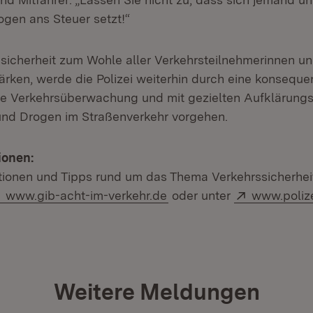
ogen ans Steuer setzt!“
sicherheit zum Wohle aller Verkehrsteilnehmerinnen un
tärken, werde die Polizei weiterhin durch eine konseque
e Verkehrsüberwachung und mit gezielten Aufkläru
und Drogen im Straßenverkehr vorgehen.
ionen:
tionen und Tipps rund um das Thema Verkehrssicherhei
Extern:
(Öffnet in neuem Fenster
Extern:
www.gib-acht-im-verkehr.de
oder unter
www.poliz
Weitere Meldungen