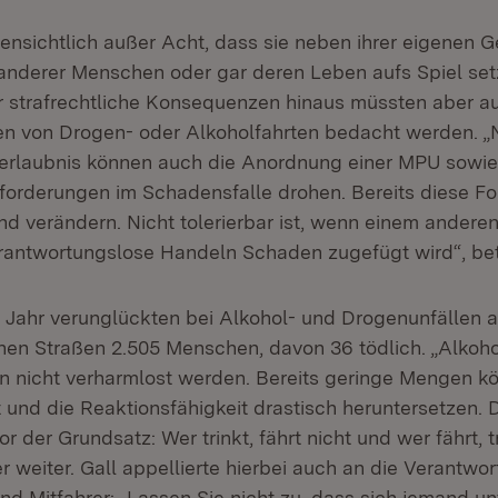
ffensichtlich außer Acht, dass sie neben ihrer eigenen 
anderer Menschen oder gar deren Leben aufs Spiel se
er strafrechtliche Konsequenzen hinaus müssten aber a
en von Drogen- oder Alkoholfahrten bedacht werden. 
erlaubnis können auch die Anordnung einer MPU sowie z
orderungen im Schadensfalle drohen. Bereits diese Fo
end verändern. Nicht tolerierbar ist, wenn einem ander
rantwortungslose Handeln Schaden zugefügt wird“, bet
Jahr verunglückten bei Alkohol- und Drogenunfällen 
en Straßen 2.505 Menschen, davon 36 tödlich. „Alkoh
n nicht verharmlost werden. Bereits geringe Mengen k
und die Reaktionsfähigkeit drastisch heruntersetzen. D
r der Grundsatz: Wer trinkt, fährt nicht und wer fährt, tr
r weiter. Gall appellierte hierbei auch an die Verantwo
nd Mitfahrer: „Lassen Sie nicht zu, dass sich jemand un