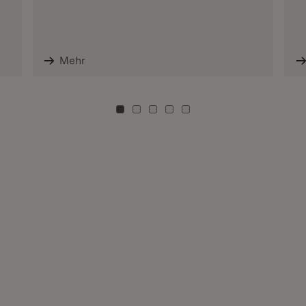
Mehr
Zu Kachel: 0
Zu Kachel: 3
Zu Kachel: 6
Zu Kachel: 9
Zu Kachel: 12