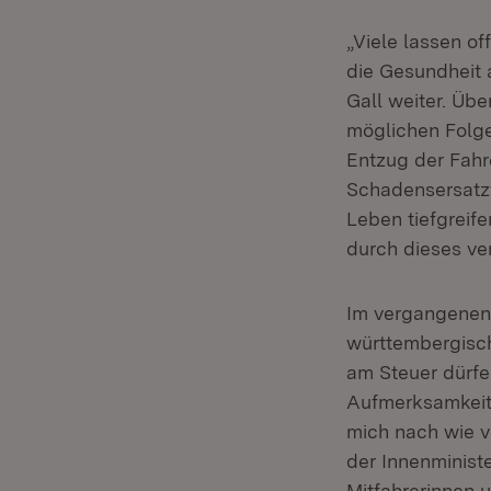
„Viele lassen o
die Gesundheit 
Gall weiter. Üb
möglichen Folg
Entzug der Fahr
Schadensersatzf
Leben tiefgreif
durch dieses ve
Im vergangenen 
württembergisch
am Steuer dürfe
Aufmerksamkeit 
mich nach wie vo
der Innenministe
Mitfahrerinnen u