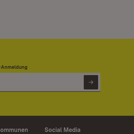
er-Anmeldung
Newsletter 
Kommunen
Social Media