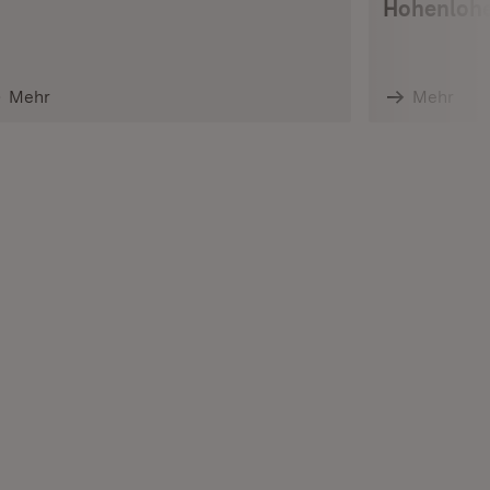
Hohenlohe
Mehr
Mehr