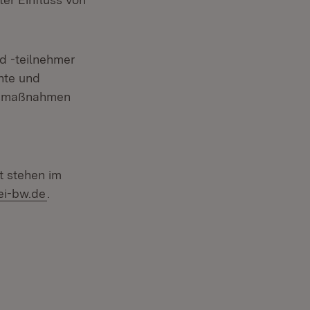
d -teilnehmer
nte und
ngsmaßnahmen
t stehen im
)
(Öffnet in neuem Fenster)
ei-bw.de
.