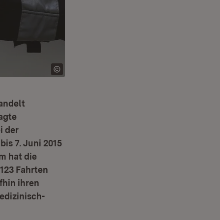
andelt
agte
i der
is 7. Juni 2015
m hat die
 123 Fahrten
fhin ihren
edizinisch-