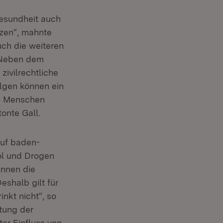
Gesundheit auch
tzen“, mahnte
uch die weiteren
„Neben dem
ivilrechtliche
lgen können ein
en Menschen
onte Gall.
auf baden-
ol und Drogen
önnen die
eshalb gilt für
inkt nicht“, so
rtung der
ter Einfluss von