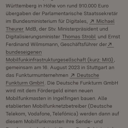
Württemberg in Höhe von rund 910.000 Euro
übergaben der Parlamentarische Staatssekretär
Extern:
im Bundesministerium für Digitales,
Michael
(Öffnet in neuem Fenster)
Theurer
MdB, der Stv. Ministerpräsident und
Digitalisierungsminister
Thomas Strobl
und Ernst
Extern
Ferdinand Wilmsmann, Geschäftsführer der
bundeseigenen
(Öffne
Mobilfunkinfrastrukturgesellschaft (kurz: MIG)
,
gemeinsam am 16. August 2023 in Stuttgart an
Extern:
das Funkturmunternehmen
Deutsche
(Öffnet in neuem Fenster)
Funkturm GmbH
. Die Deutsche Funkturm GmbH
wird mit dem Fördergeld einen neuen
Mobilfunkmasten in Ingelfingen bauen. Alle
etablierten Mobilfunknetzbetreiber (Deutsche
Telekom, Vodafone, Telefónica) werden dann auf
diesem Mobilfunkmasten ihre Sende- und