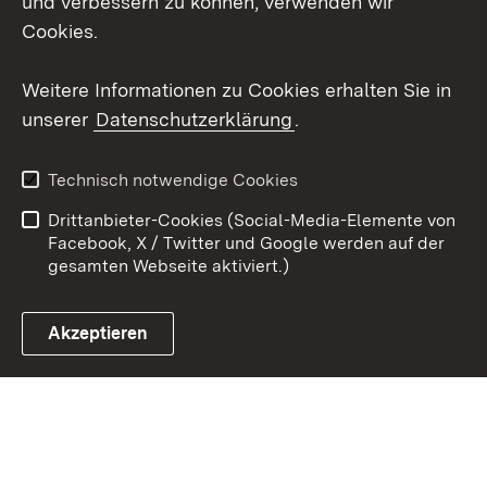
und verbessern zu können, verwenden wir
X / Twitter
Cookies.
Youtube
Weitere Informationen zu Cookies erhalten Sie in
unserer
Datenschutzerklärung
.
Zum 
Kontakt
Datenschutz
Technisch notwendige Cookies
Barrierefreiheit
Benutzungshinweise
Drittanbieter-Cookies (Social-Media-Elemente von
Impressum
Cookies
Facebook, X / Twitter und Google werden auf der
gesamten Webseite aktiviert.)
Akzeptieren
Link zum Landesportal