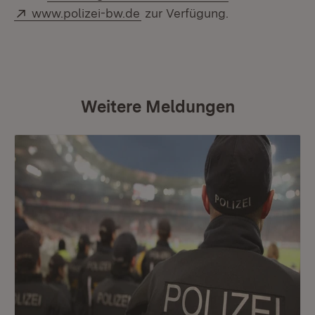
Extern:
(Öffnet in neuem Fenster)
www.polizei-bw.de
zur Verfügung.
Weitere Meldungen