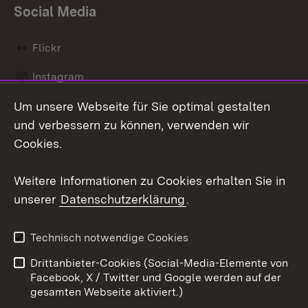
Social Media
Flickr
Instagram
Um unsere Webseite für Sie optimal gestalten
Social Wall
und verbessern zu können, verwenden wir
X / Twitter
Cookies.
Youtube
Weitere Informationen zu Cookies erhalten Sie in
unserer
Datenschutzerklärung
.
Zum 
Kontakt
Datenschutz
Technisch notwendige Cookies
Barrierefreiheit
Benutzungshinweise
Drittanbieter-Cookies (Social-Media-Elemente von
Impressum
Cookies
Facebook, X / Twitter und Google werden auf der
gesamten Webseite aktiviert.)