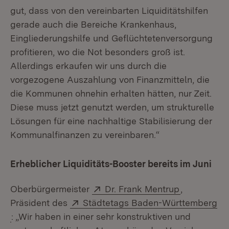
gut, dass von den vereinbarten Liquiditätshilfen
gerade auch die Bereiche Krankenhaus,
Eingliederungshilfe und Geflüchtetenversorgung
profitieren, wo die Not besonders groß ist.
Allerdings erkaufen wir uns durch die
vorgezogene Auszahlung von Finanzmitteln, die
die Kommunen ohnehin erhalten hätten, nur Zeit.
Diese muss jetzt genutzt werden, um strukturelle
Lösungen für eine nachhaltige Stabilisierung der
Kommunalfinanzen zu vereinbaren.“
Erheblicher Liquiditäts-Booster bereits im Juni
Extern:
(Öffnet in 
Oberbürgermeister
Dr. Frank Mentrup
,
Extern:
Präsident des
Städtetags Baden-Württemberg
(Öffnet in neuem Fenster)
: „Wir haben in einer sehr konstruktiven und