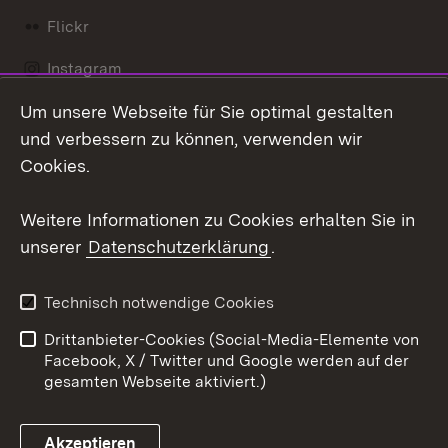
Flickr
Instagram
Um unsere Webseite für Sie optimal gestalten
Social Wall
und verbessern zu können, verwenden wir
X / Twitter
Cookies.
Youtube
Weitere Informationen zu Cookies erhalten Sie in
unserer
Datenschutzerklärung
.
Zum 
Kontakt
Datenschutz
Technisch notwendige Cookies
Barrierefreiheit
Benutzungshinweise
Drittanbieter-Cookies (Social-Media-Elemente von
Impressum
Cookies
Facebook, X / Twitter und Google werden auf der
gesamten Webseite aktiviert.)
Akzeptieren