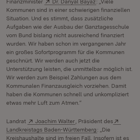
Extern:
(Öffnet in neuem
Finanzminister
Dr. Danyal Bayaz
: „Viele
Kommunen sind in einer schwierigen finanziellen
Situation. Und es stimmt, dass zusätzliche
Aufgaben wie der Ausbau der Ganztagesschule
vom Bund bislang nicht ausreichend finanziert
wurden. Wir haben schon im vergangenen Jahr
ein großes Sofortprogramm für die Kommunen
geschnürt. Wir werden auch jetzt die
Unterstützung leisten, die unmittelbar möglich ist.
Wir werden zum Beispiel Zahlungen aus dem
Kommunalen Finanzausgleich vorziehen. Damit
haben die Kommunen schnell und unkompliziert
etwas mehr Luft zum Atmen.“
Extern:
(Öffnet in neuem Fenster
Extern:
Landrat
Joachim Walter
, Präsident des
(Öffnet in neuem
Landkreistags Baden-Württemberg
: „Die
Kreishaushalte sind im freien Fall. Insofern ist es