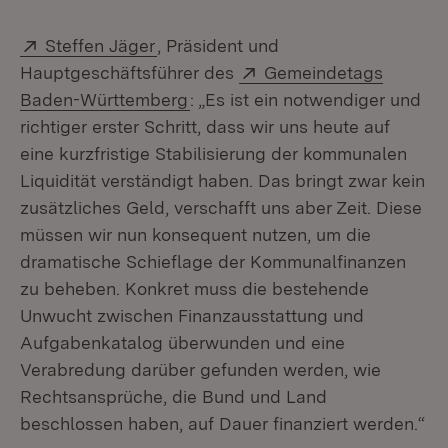
Extern:
(Öffnet in neuem Fenster)
Steffen Jäger
, Präsident und
Extern:
Hauptgeschäftsführer des
Gemeindetags
(Öffnet in neuem Fenster)
Baden-Württemberg
: „Es ist ein notwendiger und
richtiger erster Schritt, dass wir uns heute auf
eine kurzfristige Stabilisierung der kommunalen
Liquidität verständigt haben. Das bringt zwar kein
zusätzliches Geld, verschafft uns aber Zeit. Diese
müssen wir nun konsequent nutzen, um die
dramatische Schieflage der Kommunalfinanzen
zu beheben. Konkret muss die bestehende
Unwucht zwischen Finanzausstattung und
Aufgabenkatalog überwunden und eine
Verabredung darüber gefunden werden, wie
Rechtsansprüche, die Bund und Land
beschlossen haben, auf Dauer finanziert werden.“