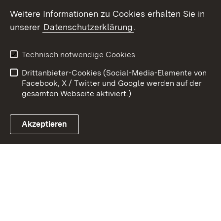
Youtube
Weitere Informationen zu Cookies erhalten Sie in
unserer
Datenschutzerklärung
.
Zum 
Kontakt
Datenschutz
Technisch notwendige Cookies
Barrierefreiheit
Benutzungshinweise
Drittanbieter-Cookies (Social-Media-Elemente von
Impressum
Cookies
Facebook, X / Twitter und Google werden auf der
gesamten Webseite aktiviert.)
Akzeptieren
Link zum Landesportal