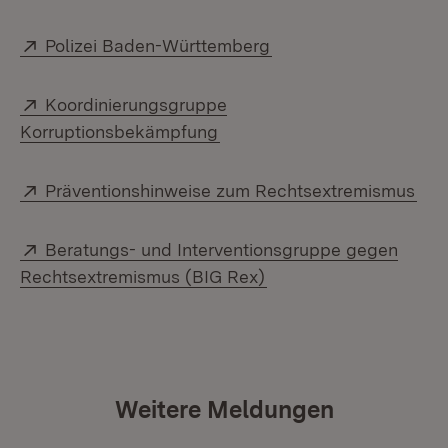
Extern:
(Öffnet in neuem Fens
Polizei Baden-Württemberg
Extern:
Koordinierungsgruppe
(Öffnet in neuem Fenster)
Korruptionsbekämpfung
Extern:
(Öf
Präventionshinweise zum Rechtsextremismus
Extern:
Beratungs- und Interventionsgruppe gegen
(Öffnet in neuem Fens
Rechtsextremismus (BIG Rex)
Weitere Meldungen