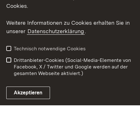
X / Twitter
Cookies.
Youtube
Weitere Informationen zu Cookies erhalten Sie in
unserer
Datenschutzerklärung
.
Zum 
Kontakt
Datenschutz
Technisch notwendige Cookies
Barrierefreiheit
Benutzungshinweise
Drittanbieter-Cookies (Social-Media-Elemente von
Impressum
Cookies
Facebook, X / Twitter und Google werden auf der
gesamten Webseite aktiviert.)
Akzeptieren
Link zum Landesportal