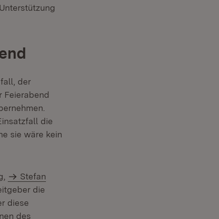
 Unterstützung
bend
all, der
er Feierabend
übernehmen.
insatzfall die
ne sie wäre kein
g,
Stefan
eitgeber die
er diese
onen des