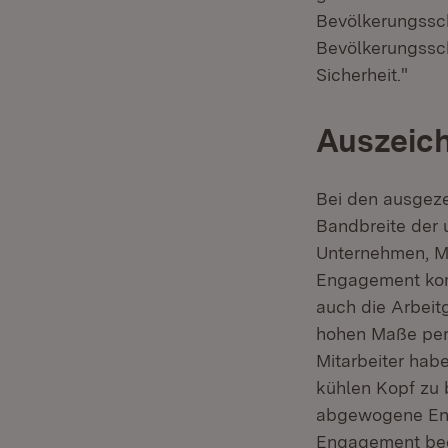
Bevölkerungssch
Bevölkerungsschu
Sicherheit."
Auszeich
Bei den ausgeze
Bandbreite der 
Unternehmen, Mi
Engagement komm
auch die Arbeitg
hohen Maße per
Mitarbeiter habe
kühlen Kopf zu 
abgewogene Ent
Engagement bede