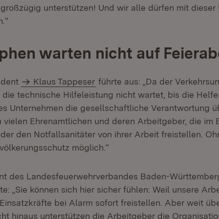
roßzügig unterstützen! Und wir alle dürfen mit dieser
n.“
phen warten nicht auf Feiera
ident
Klaus Tappeser
führte aus: „Da der Verkehrsunf
ie technische Hilfeleistung nicht wartet, bis die Helf
es Unternehmen die gesellschaftliche Verantwortung 
 vielen Ehrenamtlichen und deren Arbeitgeber, die im E
er den Notfallsanitäter von ihrer Arbeit freistellen. Oh
evölkerungsschutz möglich.“
ent des Landesfeuerwehrverbandes Baden-Württember
rte: „Sie können sich hier sicher fühlen: Weil unsere Arb
insatzkräfte bei Alarm sofort freistellen. Aber weit üb
cht hinaus unterstützen die Arbeitgeber die Organisati