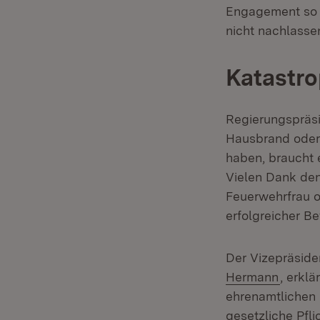
Engagement so g
nicht nachlasse
Katastro
Regierungspräs
Hausbrand oder d
haben, braucht 
Vielen Dank den
Feuerwehrfrau od
erfolgreicher B
Der Vizepräsid
Hermann
, erklä
ehrenamtlichen E
gesetzliche Pfli