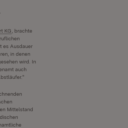
r
rt KG
, brachte
uflichen
ht es Ausdauer
uren, in denen
esehen wird. In
renamt auch
bstläufer."
ichnenden
schen
en Mittelstand
ndischen
enamtliche