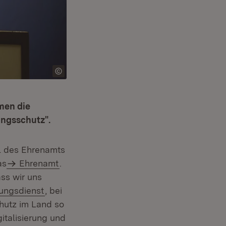
men die
ungsschutz".
al des Ehrenamts
as
Ehrenamt
.
ass wir uns
ungsdienst
, bei
hutz im Land so
gitalisierung und