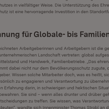
utzes in vielfältiger Weise. Die Unterstützung des Eh
tz ist eine hervorragende Investition in den Standortf
nung für Globale- bis Familie
ichneten Arbeitgeberinnen und Arbeitgebern ist die 
unternehmerischen Landschaft vertreten: global aufgest
ttelstand und Handwerk, Familienbetriebe. „Das ehren
t dabei nicht nur dem Bevölkerungsschutz zugute, da
eber. Wissen solche Mitarbeiter doch, was es heißt, si
sönlich zu engagieren und Verantwortung zu übernehm
n Erfahrung darin, in schwierigen und hektischen Situa
bewahren. Sie sind – wenn alles drunter und drüber geh
scheidungen zu treffen. Sie wissen, was Verantwortu
uten“, wandte sich Innenminister Thomas Strobl an d