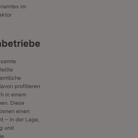
renamtes im
aktor
nbetriebe
gesamte
ellte
amtliche
von profitieren
ch in einem
en. Diese
tionen einen
t – in der Lage,
ng und
ie