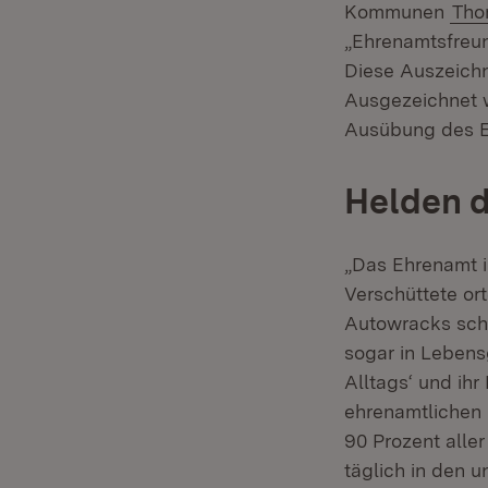
Kommunen
Tho
„Ehrenamtsfreun
Diese Auszeichn
Ausgezeichnet w
Ausübung des E
Helden d
„Das Ehrenamt i
Verschüttete or
Autowracks schn
sogar in Lebens
Alltags‘ und ihr
ehrenamtlichen 
90 Prozent alle
täglich in den u