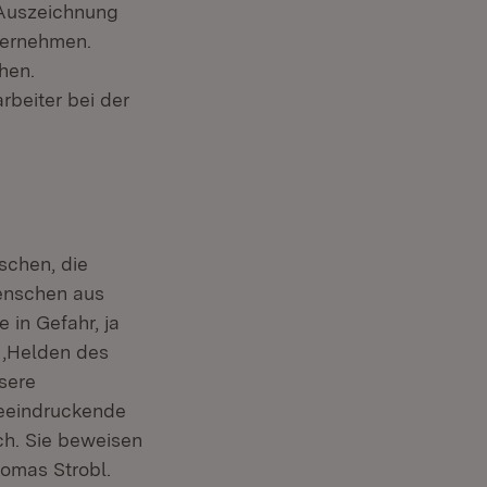
 Auszeichnung
ternehmen.
hen.
rbeiter bei der
schen, die
Menschen aus
 in Gefahr, ja
 ‚Helden des
nsere
beeindruckende
ch. Sie beweisen
homas Strobl.