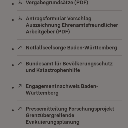
Download:
Vergabegrundsätze (PDF)
(Öffnet in neuem
Download:
Antragsformular Vorschlag
Auszeichnung Ehrenamtsfreundlicher
Arbeitgeber (PDF)
(Öffnet in neuem Fenste
Extern:
Notfallseelsorge Baden-Württemberg
(Öff
Extern:
Bundesamt für Bevölkerungsschutz
und Katastrophenhilfe
(Öffnet in neuem Fe
Extern:
Engagementnachweis Baden-
Württemberg
(Öffnet in neuem Fenster)
Extern:
Pressemitteilung Forschungsprojekt
Grenzübergreifende
Evakuierungsplanung
(Öffnet in neuem Fe