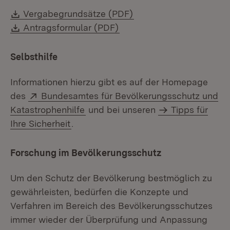
Download:
(Öffnet in neuem Fenst
Vergabegrundsätze (PDF)
Download:
(Öffnet in neuem Fenster)
Antragsformular (PDF)
Selbsthilfe
Informationen hierzu gibt es auf der Homepage
Extern:
des
Bundesamtes für Bevölkerungsschutz und
(Öffnet in neuem Fenster)
Katastrophenhilfe
und bei unseren
Tipps für
Ihre Sicherheit
.
Forschung im Bevölkerungsschutz
Um den Schutz der Bevölkerung bestmöglich zu
gewährleisten, bedürfen die Konzepte und
Verfahren im Bereich des Bevölkerungsschutzes
immer wieder der Überprüfung und Anpassung