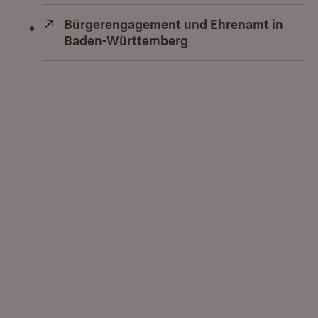
Extern:
Bürgerengagement und Ehrenamt in
Baden-Württemberg
(Öffnet in neuem Fens