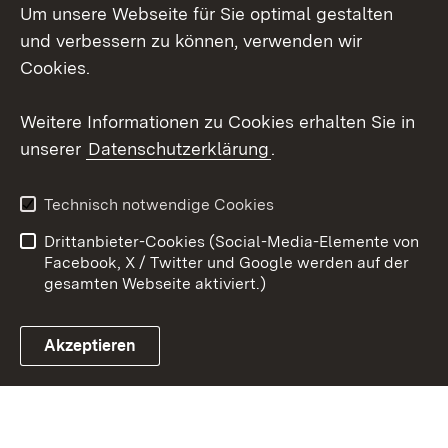
Um unsere Webseite für Sie optimal gestalten
Social Wall
und verbessern zu können, verwenden wir
X / Twitter
Cookies.
Youtube
Weitere Informationen zu Cookies erhalten Sie in
unserer
Datenschutzerklärung
.
Zum 
Kontakt
Datenschutz
Technisch notwendige Cookies
Barrierefreiheit
Benutzungshinweise
Drittanbieter-Cookies (Social-Media-Elemente von
Impressum
Cookies
Facebook, X / Twitter und Google werden auf der
gesamten Webseite aktiviert.)
Akzeptieren
Link zum Landesportal