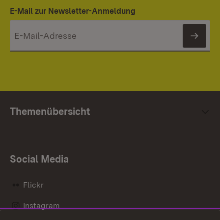
E-Mail zur Newsletter-Anmeldung
News
Themenübersicht
Social Media
Flickr
Instagram