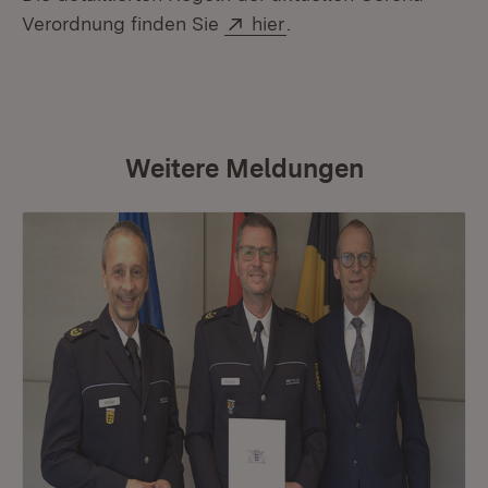
Extern:
(Öffnet in neuem Fenst
Verordnung finden Sie
hier
.
Weitere Meldungen