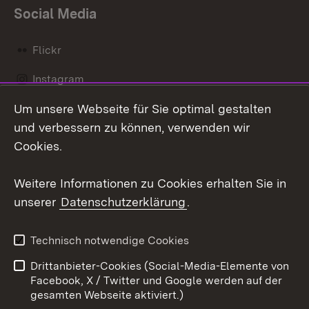
Social Media
Flickr
Instagram
Um unsere Webseite für Sie optimal gestalten
Social Wall
und verbessern zu können, verwenden wir
X / Twitter
Cookies.
Youtube
Weitere Informationen zu Cookies erhalten Sie in
unserer
Datenschutzerklärung
.
Zum 
Kontakt
Datenschutz
Technisch notwendige Cookies
Barrierefreiheit
Benutzungshinweise
Drittanbieter-Cookies (Social-Media-Elemente von
Impressum
Cookies
Facebook, X / Twitter und Google werden auf der
gesamten Webseite aktiviert.)