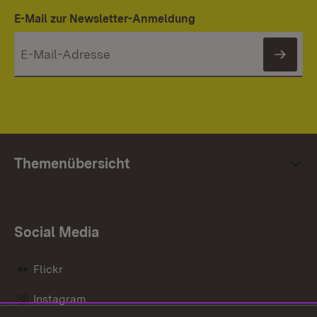
E-Mail zur Newsletter-Anmeldung
News
Themenübersicht
Social Media
Flickr
Instagram