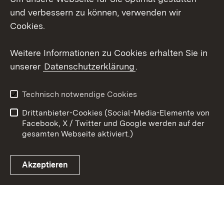
und verbessern zu können, verwenden wir
X / Twitter
Cookies.
Youtube
Weitere Informationen zu Cookies erhalten Sie in
unserer
Datenschutzerklärung
.
Zum 
Kontakt
Datenschutz
Technisch notwendige Cookies
Barrierefreiheit
Benutzungshinweise
Drittanbieter-Cookies (Social-Media-Elemente von
Impressum
Cookies
Facebook, X / Twitter und Google werden auf der
gesamten Webseite aktiviert.)
Akzeptieren
Link zum Landesportal