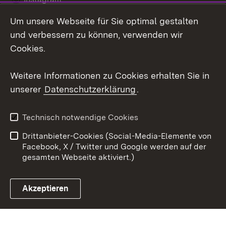
Um unsere Webseite für Sie optimal gestalten
Social Wall
und verbessern zu können, verwenden wir
X / Twitter
Cookies.
Youtube
Weitere Informationen zu Cookies erhalten Sie in
unserer
Datenschutzerklärung
.
Zum 
Kontakt
Datenschutz
Technisch notwendige Cookies
Barrierefreiheit
Benutzungshinweise
Drittanbieter-Cookies (Social-Media-Elemente von
Impressum
Cookies
Facebook, X / Twitter und Google werden auf der
gesamten Webseite aktiviert.)
Akzeptieren
Link zum Landesportal