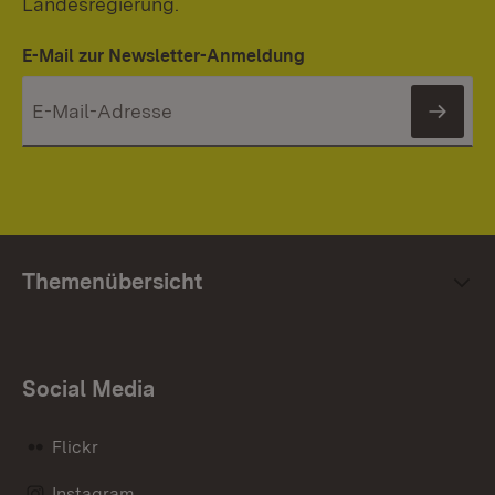
Landesregierung.
E-Mail zur Newsletter-Anmeldung
News
Themenübersicht
Social Media
Flickr
Instagram