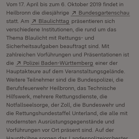
Vom 17. April bis zum 6. Oktober 2019 findet in
Extern:
(Öf
Heilbronn die diesjährige
Bundesgartenschau
Extern:
(Öffnet in neuem Fenster)
statt. Am
Blaulichttag
präsentieren sich
verschiedene Institutionen, die rund um das
Thema Blaulicht mit Rettungs- und
Sicherheitsaufgaben beauftragt sind. Mit
zahlreichen Vorführungen und Präsentationen ist
Extern:
(Öffnet in neuem 
die
Polizei Baden-Württemberg
einer der
Hauptakteure auf dem Veranstaltungsgelände.
Weitere Teilnehmer sind die Bundespolizei, die
Berufsfeuerwehr Heilbronn, das Technische
Hilfswerk, mehrere Rettungsdienste, die
Notfallseelsorge, der Zoll, die Bundeswehr und
die Rettungshundestaffel Unterland, die alle mit
modernsten Ausrüstungsgegenstände und
Vorführungen vor Ort präsent sind. Auf der
Hauptbühne sorgen das Landespolizeiorchester