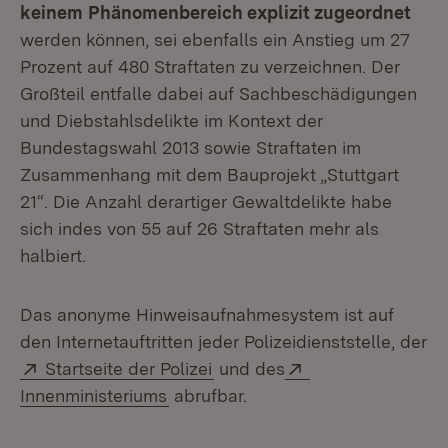
keinem
Phänomenbereich explizit zugeordnet
werden können, sei ebenfalls ein Anstieg um 27
Prozent auf 480 Straftaten zu verzeichnen. Der
Großteil entfalle dabei auf Sachbeschädigungen
und Diebstahlsdelikte im Kontext der
Bundestagswahl 2013 sowie Straftaten im
Zusammenhang mit dem Bauprojekt „Stuttgart
21“. Die Anzahl derartiger Gewaltdelikte habe
sich indes von 55 auf 26 Straftaten mehr als
halbiert.
Das anonyme Hinweisaufnahmesystem ist auf
den Internetauftritten jeder Polizeidienststelle, der
Extern:
(Öffnet in neuem Fenster)
Extern:
Startseite der Polizei
und des
(Öffnet in neuem Fenster)
Innenministeriums
abrufbar.