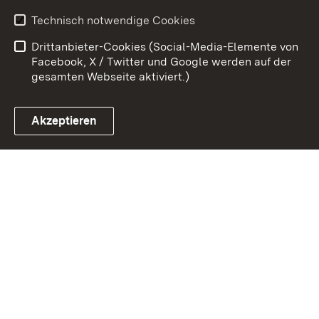
Kontakt
Datenschutz
Technisch notwendige Cookies
Barrierefreiheit
Benutzungshinweise
Drittanbieter-Cookies (Social-Media-Elemente von
Impressum
Cookies
Facebook, X / Twitter und Google werden auf der
gesamten Webseite aktiviert.)
Akzeptieren
Link zum Landesportal