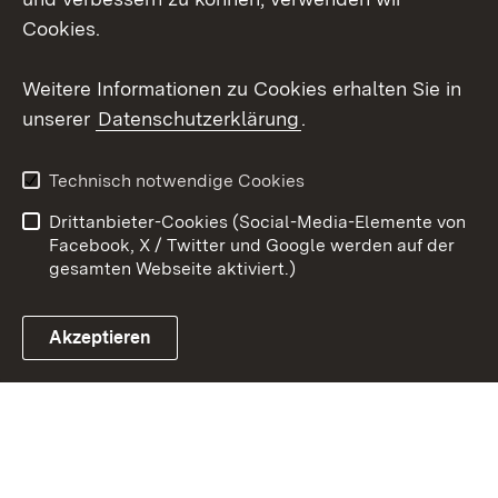
X / Twitter
Cookies.
Youtube
Weitere Informationen zu Cookies erhalten Sie in
unserer
Datenschutzerklärung
.
Zum 
Kontakt
Datenschutz
Technisch notwendige Cookies
Barrierefreiheit
Benutzungshinweise
Drittanbieter-Cookies (Social-Media-Elemente von
Impressum
Cookies
Facebook, X / Twitter und Google werden auf der
gesamten Webseite aktiviert.)
Akzeptieren
Link zum Landesportal