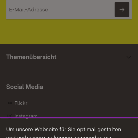
News
Themenübersicht
Social Media
Flickr
Instagram
Um unsere Webseite für Sie optimal gestalten
Social Wall
und verbessern zu können, verwenden wir