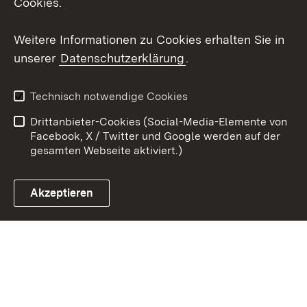
Cookies.
Youtube
Weitere Informationen zu Cookies erhalten Sie in
unserer
Datenschutzerklärung
.
Zum 
Kontakt
Datenschutz
Technisch notwendige Cookies
Barrierefreiheit
Benutzungshinweise
Drittanbieter-Cookies (Social-Media-Elemente von
Impressum
Cookies
Facebook, X / Twitter und Google werden auf der
gesamten Webseite aktiviert.)
Akzeptieren
Link zum Landesportal