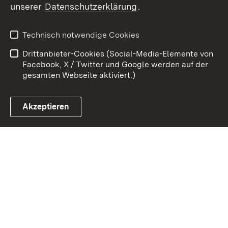
unserer
Datenschutzerklärung
.
Zum 
Kontakt
Datenschutz
Technisch notwendige Cookies
Barrierefreiheit
Benutzungshinweise
Drittanbieter-Cookies (Social-Media-Elemente von
Impressum
Cookies
Facebook, X / Twitter und Google werden auf der
gesamten Webseite aktiviert.)
Akzeptieren
Link zum Landesportal