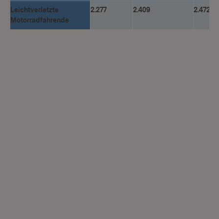
Leichtverletzte
2.277
2.409
2.472
Motorradfahrende