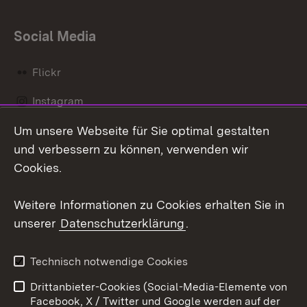
Social Media
Flickr
Instagram
Um unsere Webseite für Sie optimal gestalten
Social Wall
und verbessern zu können, verwenden wir
X / Twitter
Cookies.
Youtube
Weitere Informationen zu Cookies erhalten Sie in
unserer
Datenschutzerklärung
.
Zum 
Kontakt
Datenschutz
Technisch notwendige Cookies
Barrierefreiheit
Benutzungshinweise
Drittanbieter-Cookies (Social-Media-Elemente von
Impressum
Cookies
Facebook, X / Twitter und Google werden auf der