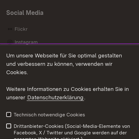
Social Media
Flickr
Instagram
Um unsere Webseite für Sie optimal gestalten
Social Wall
und verbessern zu können, verwenden wir
X / Twitter
Cookies.
Youtube
Weitere Informationen zu Cookies erhalten Sie in
unserer
Datenschutzerklärung
.
Zum 
Kontakt
Datenschutz
Technisch notwendige Cookies
Barrierefreiheit
Benutzungshinweise
Drittanbieter-Cookies (Social-Media-Elemente von
Impressum
Cookies
Facebook, X / Twitter und Google werden auf der