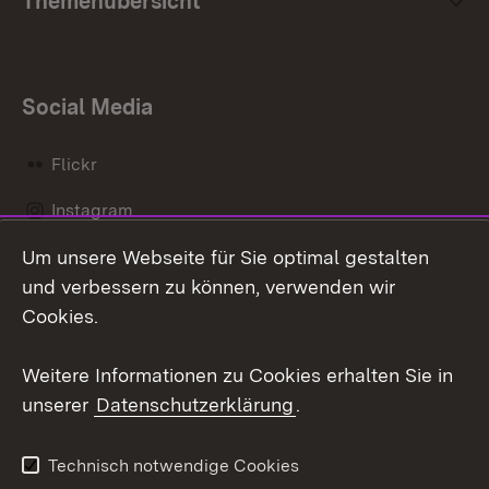
Themenübersicht
Social Media
Flickr
Instagram
Um unsere Webseite für Sie optimal gestalten
Social Wall
und verbessern zu können, verwenden wir
X / Twitter
Cookies.
Youtube
Weitere Informationen zu Cookies erhalten Sie in
unserer
Datenschutzerklärung
.
Zum 
Kontakt
Datenschutz
Technisch notwendige Cookies
Barrierefreiheit
Benutzungshinweise