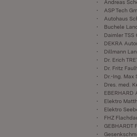
• Andreas Sche
• ASP Tech Gmb
• Autohaus Sch
• Buchele Land
• Daimler TSS 
• DEKRA Autom
• Dillmann Lan
• Dr. Erich TR
• Dr. Fritz Fau
• Dr.-Ing. Max 
• Dres. med. Ke
• EBERHARD AG 
• Elektro Matt
• Elektro Seebe
• FHZ Flachda
• GEBHARDT Fö
• Gesenkschmi