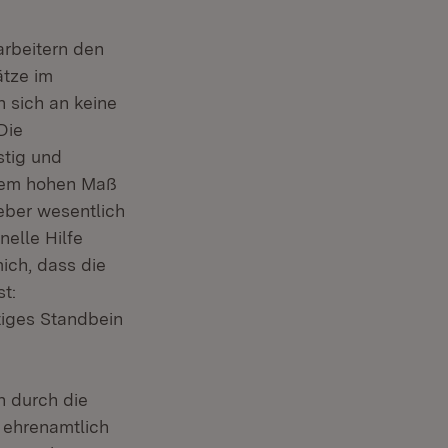
arbeitern den
ätze im
 sich an keine
Die
stig und
hrem hohen Maß
eber wesentlich
nelle Hilfe
ich, dass die
t:
tiges Standbein
h durch die
 ehrenamtlich