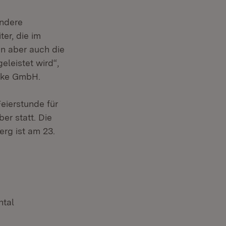
ondere
ter, die im
en aber auch die
eleistet wird“,
erke GmbH.
eierstunde für
er statt. Die
rg ist am 23.
tal