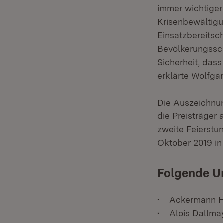
immer wichtiger
Krisenbewältig
Einsatzbereitsch
Bevölkerungssch
Sicherheit, dass
erklärte Wolfga
Die Auszeichnun
die Preisträger
zweite Feierstu
Oktober 2019 in
Folgende U
• Ackermann H
• Alois Dallma