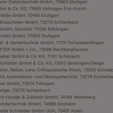
rer Elektrotechnik GmbH, 70563 Stuttgart
H & Co. KG, 71665 Vaihingen Enz-Aurich
öttle GmbH, 70195 Stuttgart
maschinen GmbH, 73278 Schlierbach
GmbH, Standort: 71034 Böblingen
obil GmbH, 70565 Stuttgart
d- & Gartentechnik GmbH, 71701 Schwieberdingen
ETTER GmbH + Co., 73098 Rechberghausen
lhaber GmbH & Co. KG, 71101 Schönaich
Schlötter GmbH & Co. KG, 73312 Geislingen/Steige
ller, Belser, Lenz-Orthopädische Praxis, 73525 Schw
Automations- und Montagetechnik, 73278 Schlierb
hes GmbH, 72074 Tübingen
rger, 73278 Schlierbach
ch-Handel & Zubehör GmbH, 74189 Weinsberg
rdertechnik GmbH, 74889 Sinsheim
ede Schneider GmbH GSA, 73431 Aalen