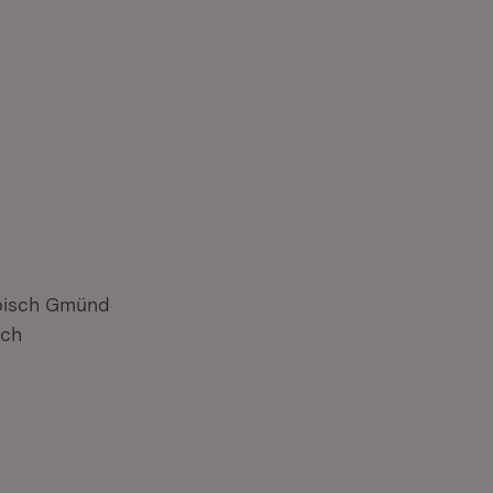
äbisch Gmünd
ach