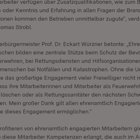
rbeiter verfügen über Zusatzqualifikationen, wie zum B
e oder Kenntnis und Erfahrung in allen Fragen der Br
tionen kommen den Betrieben unmittelbar zugute“, verd
homas Strobl.
rbürgermeister Prof. Dr. Eckart Würzner betonte: „Ehr
chen bilden eine zentrale Stütze beim Schutz der Bevö
uerwehren, bei Rettungsdiensten und Hilfsorganisationen
itmenschen bei Notfällen und Katastrophen. Ohne die U
e das großartige Engagement vieler Freiwilliger nicht m
dass ihre Mitarbeiterinnen und Mitarbeiter als Feuerweh
löschen oder als Rettungssanitäter den nächsten Schw
n. Mein großer Dank gilt allen ehrenamtlich Engagier
ie dieses Engagement ermöglichen.“
ofitieren von ehrenamtlich engagierten Mitarbeitern gl
diese Mitarbeiter Kompetenzen erlangt, die auch im A