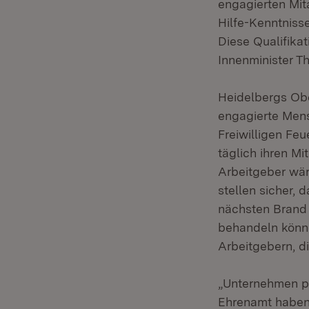
engagierten Mita
Hilfe-Kenntniss
Diese Qualifika
Innenminister T
Heidelbergs Obe
engagierte Mens
Freiwilligen Fe
täglich ihren M
Arbeitgeber wär
stellen sicher, 
nächsten Brand 
behandeln könne
Arbeitgebern, d
„Unternehmen pr
Ehrenamt haben 