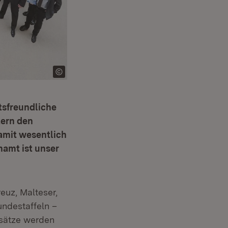
tsfreundliche
tern den
amit wesentlich
namt ist unser
euz, Malteser,
ndestaffeln –
nsätze werden