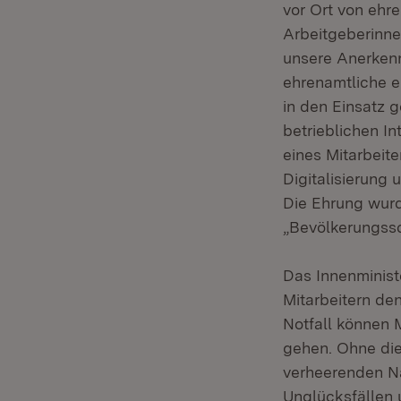
vor Ort von ehr
Arbeitgeberinne
unsere Anerkenn
ehrenamtliche e
in den Einsatz 
betrieblichen I
eines Mitarbeite
Digitalisierung 
Die Ehrung wurd
„Bevölkerungss
Das Innenminist
Mitarbeitern de
Notfall können M
gehen. Ohne die
verheerenden Na
Unglücksfällen