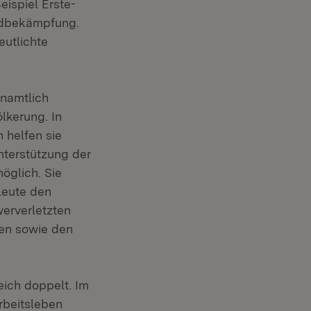
eispiel Erste-
andbekämpfung.
eutlichte
enamtlich
lkerung. In
 helfen sie
nterstützung der
öglich. Sie
rleute den
erverletzten
ten sowie den
eich doppelt. Im
rbeitsleben