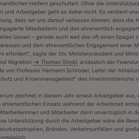
enamtlichen Helfern geschultert. Ohne die Unterstützun
n und Arbeitgeber geht es dabei nicht. Es verdient un
ung, dass wir uns darauf verlassen können, dass die A
ngagierte Mitarbeiterin und den ehrenamtlich engagiert
gehen lassen – gerade auch weil das oft einen Spagat 
nteressen und dem ehrenamtlichen Engagement einer Mi
rs erfordert“, sagte der Stv. Ministerpräsident und Minist
und Migration
Thomas Strobl
anlässlich der Feierstun
e von Professor Hermann Schröder, Leiter der Abteilu
chutz und Krisenmanagement“ des Innenministeriums
erium zeichnet in diesem Jahr erneut Arbeitgeber aus, d
n ehrenamtlichen Einsatz während der Arbeitszeit ermö
itarbeiterinnen und Mitarbeiter dann unverzüglich in d
se Unterstützung durch die Arbeitgeber wäre die Bewä
turkatastrophen, Bränden, Verkehrsunfällen und groß
 unmöglich.