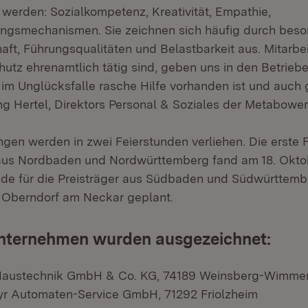
 werden: Sozialkompetenz, Kreativität, Empathie,
ungsmechanismen. Sie zeichnen sich häufig durch bes
aft, Führungsqualitäten und Belastbarkeit aus. Mitarbei
utz ehrenamtlich tätig sind, geben uns in den Betrieb
 im Unglücksfalle rasche Hilfe vorhanden ist und auch g
ng Hertel, Direktors Personal & Soziales der Metabow
gen werden in zwei Feierstunden verliehen. Die erste F
 aus Nordbaden und Nordwürttemberg fand am 18. Oktob
nde für die Preisträger aus Südbaden und Südwürttembe
 Oberndorf am Neckar geplant.
nternehmen wurden ausgezeichnet:
austechnik GmbH & Co. KG, 74189 Weinsberg-Wimmen
yr Automaten-Service GmbH, 71292 Friolzheim