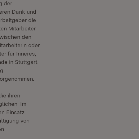
g der
seren Dank und
rbeitgeber die
en Mitarbeiter
zwischen den
tarbeiterin oder
er für Inneres,
de in Stuttgart.
ng
 vorgenommen.
ie ihren
glichen. Im
en Einsatz
ltigung von
en