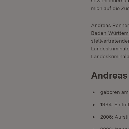
sowohl innerhal
mich auf die Zu
Andreas Renner 
Baden-Württem
stellvertretender
Landeskriminald
Landeskriminal
Andreas
geboren am 
1994: Eintri
2006: Aufsti