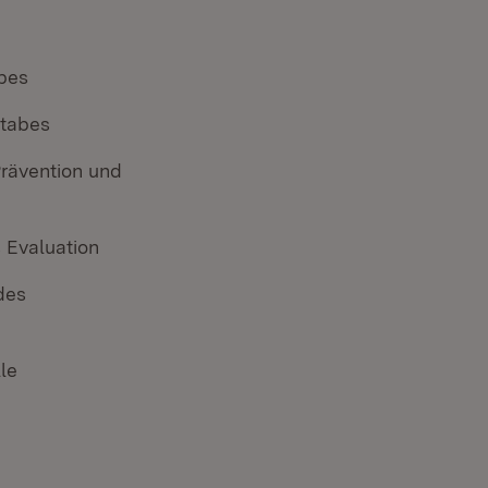
abes
stabes
Prävention und
s Evaluation
des
le