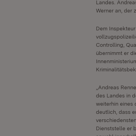
Landes. Andreas 
Werner an, der 
Dem Inspekteur 
vollzugspolizei
Controlling, Qua
übernimmt er die
Innenministeriu
Kriminalitätsbe
„Andreas Renner
des Landes in d
weiterhin eines 
deutlich, dass e
verschiedensten
Dienststelle er 