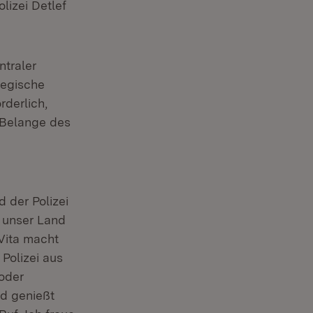
lizei Detlef
ntraler
tegische
rderlich,
e Belange des
 der Polizei
t unser Land
 Vita macht
 Polizei aus
 oder
nd genießt