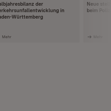
albjahresbilanz der
Neue stell
erkehrsunfallentwicklung in
beim Poli
aden-Württemberg
Mehr
Mehr