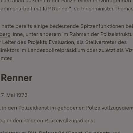
b als auch außerhalb der Polizei einen hervorragenden R
sammenarbeit mit IdP Renner“, so Innenminister Thomas
hatte bereits einige bedeutende Spitzenfunktionen be
(Öffnet in neuem Fenster)
berg
inne, unter anderem im Rahmen der Polizeistruktu
 Leiter des Projekts Evaluation, als Stellvertreter des
irektors im Landespolizeipräsidium oder zuletzt als Vi
amtes.
 Renner
7. Mai 1973
tt in den Polizeidienst im gehobenen Polizeivollzugsdien
eg in den höheren Polizeivollzugsdienst