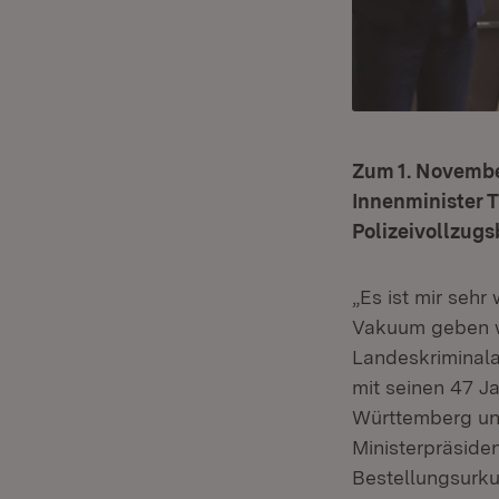
Zum 1. November
Innenminister 
Polizeivollzug
„Es ist mir seh
Vakuum geben wi
Landeskriminala
mit seinen 47 Ja
Württemberg und
Ministerpräside
Bestellungsurku