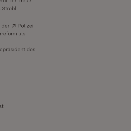
uf. Ich freue
 Strobl.
Extern:
i der
Polizei
rreform als
zepräsident des
st