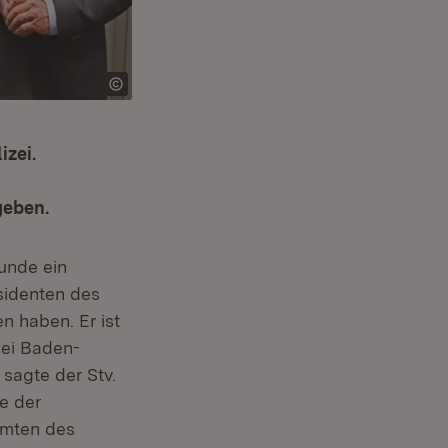
izei.
geben.
unde ein
sidenten des
 haben. Er ist
zei Baden-
sagte der Stv.
e der
amten des