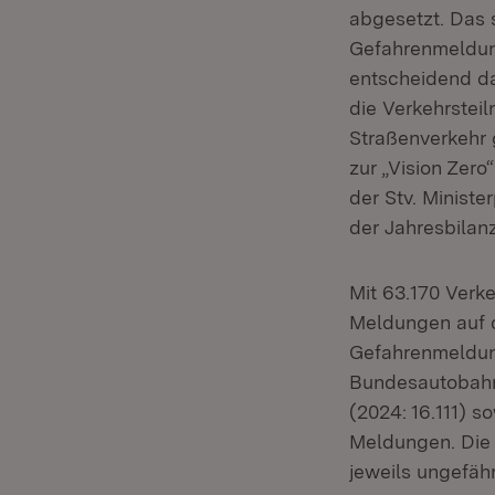
abgesetzt. Das 
Gefahrenmeldun
entscheidend da
die Verkehrsteil
Straßenverkehr 
zur „Vision Zer
der Stv. Ministe
der Jahresbilanz
Mit 63.170 Verk
Meldungen auf 
Gefahrenmeldun
Bundesautobahne
(2024: 16.111) 
Meldungen. Die 
jeweils ungefäh