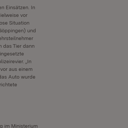
en Einsätzen. In
ielweise vor
ose Situation
 Göppingen) und
ehrsteilnehmer
h das Tier dann
ingesetzte
zeirevier. „In
uvor aus einem
 das Auto wurde
richtete
g im Ministerium