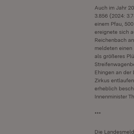
Auch im Jahr 202
3.856 (2024: 3.7
einem Pfau, 500
ereignete sich 
Reichenbach an 
meldeten einen 
als größeres Pl
Streifenwagenbe
Ehingen an der 
Zirkus entlaufe
erheblich beschä
Innenminister T
***
Die Landesmelde