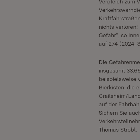
Vergleich zum V
Verkehrswarndi
Kraftfahrstraße
nichts verloren!
Gefahr“, so Inn
auf 274 (2024: 3
Die Gefahrenme
insgesamt 33.65
beispielsweise 
Bierkisten, die 
Crailsheim/Land
auf der Fahrbahn
Sichern Sie auc
Verkehrsteilneh
Thomas Strobl.