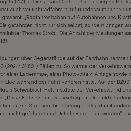
orjahr (47) auf insgesamt 50 leicht angestiegen. Häufig
enst auch vor Fahrradfahrern auf Bundesautobahnen u
n gewarnt. „Radfahrer haben auf Autobahnen und Kraft
 Sie gefährden nicht nur sich selbst, sondern bringen a
enminister Thomas Strobl. Die Anzahl der Meldungen sa
18).
ldungen über Gegenstände auf der Fahrbahn nahmen i
3 (2024: 31.891) Fällen zu. So warnte der Verkehrswarn
vor einer Laderampe, einer Photovoltaik-Anlage sowie 
ein Lkw während der Fahrt verloren hatte. Auf der B290 
kreis Schwäbisch Hall meldete der Verkehrswarndienst
. „Diese Fälle zeigen, wie wichtig eine korrekte Ladung
h bei kurzen Strecken Ihre Ladung richtig, damit andere
mer nicht gefährdet und Unfälle vermieden werden“, ma