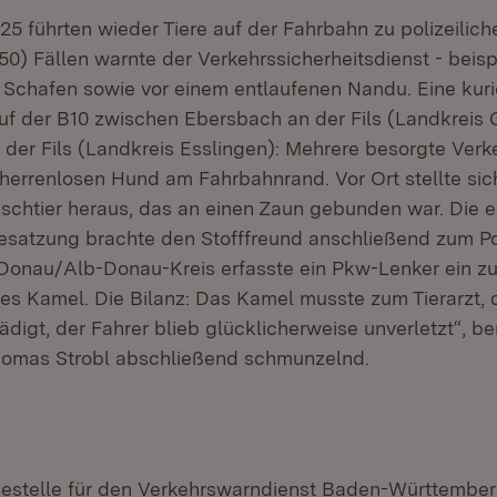
5 führten wieder Tiere auf der Fahrbahn zu polizeilich
50) Fällen warnte der Verkehrssicherheitsdienst - beisp
 Schafen sowie vor einem entlaufenen Nandu. Eine kuri
auf der B10 zwischen Ebersbach an der Fils (Landkreis
der Fils (Landkreis Esslingen): Mehrere besorgte Verk
herrenlosen Hund am Fahrbahnrand. Vor Ort stellte sic
üschtier heraus, das an einen Zaun gebunden war. Die e
satzung brachte den Stofffreund anschließend zum Poli
Donau/Alb-Donau-Kreis erfasste ein Pkw-Lenker ein z
nes Kamel. Die Bilanz: Das Kamel musste zum Tierarzt,
digt, der Fahrer blieb glücklicherweise unverletzt“, be
homas Strobl abschließend schmunzelnd.
stelle für den Verkehrswarndienst Baden-Württember