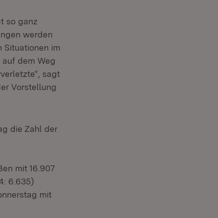
t so ganz
dungen werden
n Situationen im
in auf dem Weg
erletzte“, sagt
der Vorstellung
g die Zahl der
ßen mit 16.907
4: 6.635)
onnerstag mit