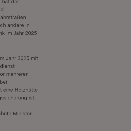
 hat der
nd
fahrstraßen
uch andere in
nk im Jahr 2025
m Jahr 2025 mit
dienst
vor mehreren
bei
 eine Holzhütte
ssicherung ist.
hnte Minister