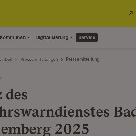
 Kommunen
Digitalisierung
Service
sarbeit
Pressemitteilungen
Pressemitteilung
t
z des
hrswarndienstes Ba
temberg 2025