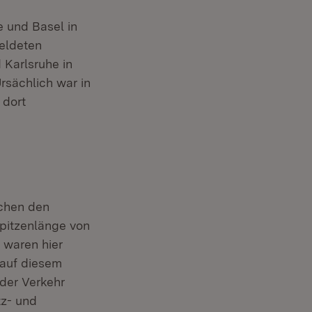
e und Basel in
meldeten
 Karlsruhe in
rsächlich war in
 dort
schen den
Spitzenlänge von
 waren hier
auf diesem
 der Verkehr
tz- und