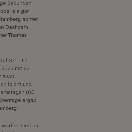
nige Sekunden
oder sie gar
rttemberg achtet
ren Dashcam-
ster Thomas
uf 371. Die
 2025 mit 23
n zwei
en leicht und
 Samstagen (66;
ochentage ergab
temberg.
 warfen, sind im