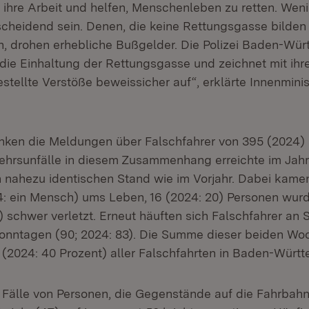
 ihre Arbeit und helfen, Menschenleben zu retten. We
scheidend sein. Denen, die keine Rettungsgasse bilden 
n, drohen erhebliche Bußgelder. Die Polizei Baden-Wü
die Einhaltung der Rettungsgasse und zeichnet mit ih
stellte Verstöße beweissicher auf“, erklärte Innenmini
nken die Meldungen über Falschfahrer von 395 (2024) a
ehrsunfälle in diesem Zusammenhang erreichte im Jahr
n nahezu identischen Stand wie im Vorjahr. Dabei kame
 ein Mensch) ums Leben, 16 (2024: 20) Personen wurd
) schwer verletzt. Erneut häuften sich Falschfahrer an
onntagen (90; 2024: 83). Die Summe dieser beiden W
 (2024: 40 Prozent) aller Falschfahrten in Baden-Würt
Fälle von Personen, die Gegenstände auf die Fahrbahn