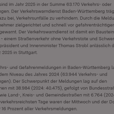
sind im Jahr 2025 in der Summe 63.170 Verkehrs- oder
gen. Der Verkehrswarndienst Baden-Württemberg träg
zu bei, Verkehrsunfälle zu verhindern. Durch die Mel
nehmer zielgerichtet und schnell vor gefahrenträchtige
gewarnt. Der Verkehrswarndienst ist damit ein Bauste
o“ - einem Straßenverkehr ohne Verkehrstote und Schwerv
rpräsident und Innenminister Thomas Strobl anlässlich 
 2025 in Stuttgart.
ehrs- und Gefahrenmeldungen in Baden-Württemberg la
dem Niveau des Jahres 2024 (63.944 Verkehrs- und
gen). Der Schwerpunkt der Meldungen lag auf den
n mit 38.984 (2024: 40.475), gefolgt von Bundesstra
sowie Land-, Kreis- und Gemeindestraßen mit 6.764 (202
verkehrsreichsten Tage waren der Mittwoch und der D
r 16 Prozent aller Verkehrsmeldungen.