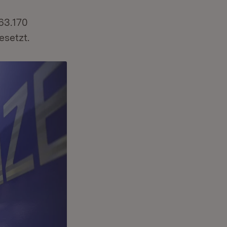
63.170
setzt.