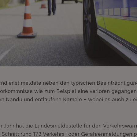
rndienst meldete neben den typischen Beeinträchtigu
Vorkommnisse wie zum Beispiel eine verloren gegange
en Nandu und entlaufene Kamele – wobei es auch zu e
 Jahr hat die Landesmeldestelle für den Verkehrswar
Schnitt rund 173 Verkehrs- oder Gefahrenmeldungen p