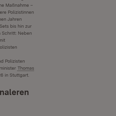
eine Maßnahme –
ere Polizistinnen
nen Jahren
ets bis hin zur
 Schritt: Neben
mit
lizisten
d Polizisten
minister
Thomas
 in Stuttgart.
onaleren