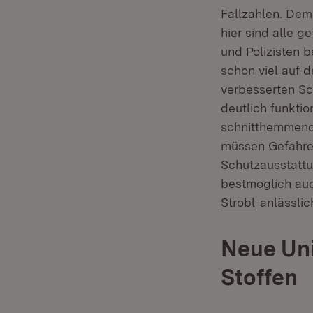
Fallzahlen. Dem
hier sind alle g
und Polizisten 
schon viel auf 
verbesserten Sc
deutlich funktio
schnitthemmende
müssen Gefahren
Schutzausstattun
bestmöglich auc
Strobl
anlässlic
Neue Uni
Stoffen