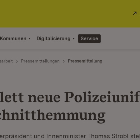
 Kommunen
Digitalisierung
Service
sarbeit
Pressemitteilungen
Pressemitteilung
ett neue Polizeiuni
chnitthemmung
terpräsident und Innenminister Thomas Strobl stel