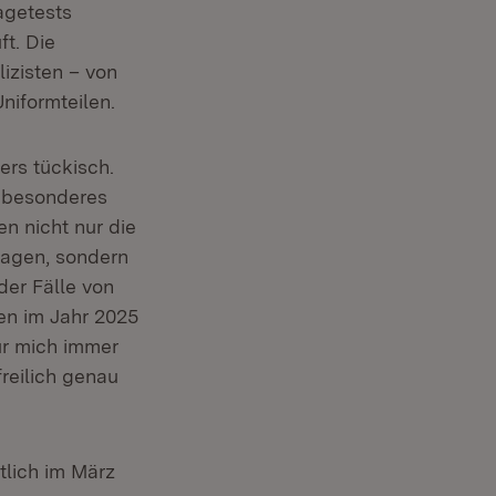
agetests
t. Die
izisten – von
niformteilen.
ers tückisch.
z besonderes
n nicht nur die
lagen, sondern
der Fälle von
en im Jahr 2025
ür mich immer
reilich genau
tlich im März