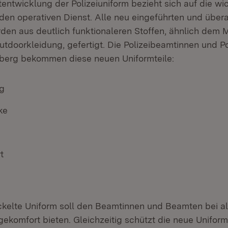
tentwicklung der Polizeiuniform bezieht sich auf die wi
 den operativen Dienst. Alle neu eingeführten und über
rden aus deutlich funktionaleren Stoffen, ähnlich dem M
tdoorkleidung, gefertigt. Die Polizeibeamtinnen und P
erg bekommen diese neuen Uniformteile:
g
ke
t
ckelte Uniform soll den Beamtinnen und Beamten bei a
gekomfort bieten. Gleichzeitig schützt die neue Unifor