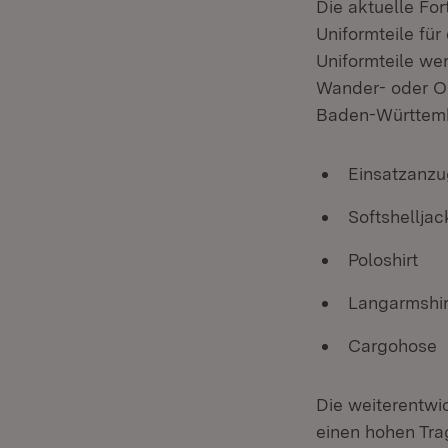
Die aktuelle For
Uniformteile für
Uniformteile we
Wander- oder Ou
Baden-Württemb
Einsatzanzu
Softshelljac
Poloshirt
Langarmshir
Cargohose
Die weiterentwi
einen hohen Tra