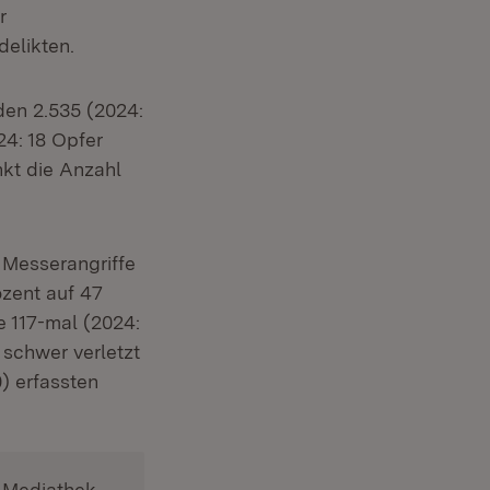
r
delikten.
en 2.535 (2024:
24: 18 Opfer
nkt die Anzahl
:
Messerangriffe
zent auf 47
e 117-mal (2024:
 schwer verletzt
0) erfassten
Mediathek
.