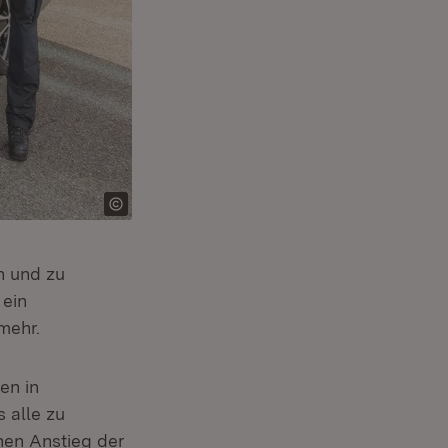
en und zu
 ein
mehr.
en in
 alle zu
chen Anstieg der