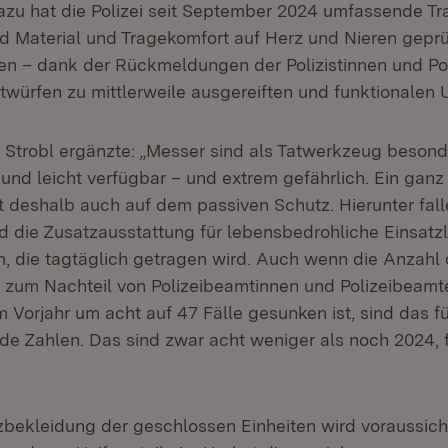
Dazu hat die Polizei seit September 2024 umfassende Tr
d Material und Tragekomfort auf Herz und Nieren geprüf
ten – dank der Rückmeldungen der Polizistinnen und Pol
würfen zu mittlerweile ausgereiften und funktionalen U
 Strobl ergänzte: „Messer sind als Tatwerkzeug besond
l und leicht verfügbar – und extrem gefährlich. Ein gan
 deshalb auch auf dem passiven Schutz. Hierunter falle
 die Zusatzausstattung für lebensbedrohliche Einsatz
m, die tagtäglich getragen wird. Auch wenn die Anzahl 
 zum Nachteil von Polizeibeamtinnen und Polizeibeamt
m Vorjahr um acht auf 47 Fälle gesunken ist, sind das f
de Zahlen. Das sind zwar acht weniger als noch 2024, f
zbekleidung der geschlossen Einheiten wird voraussich