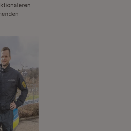
nktionaleren
mmenden