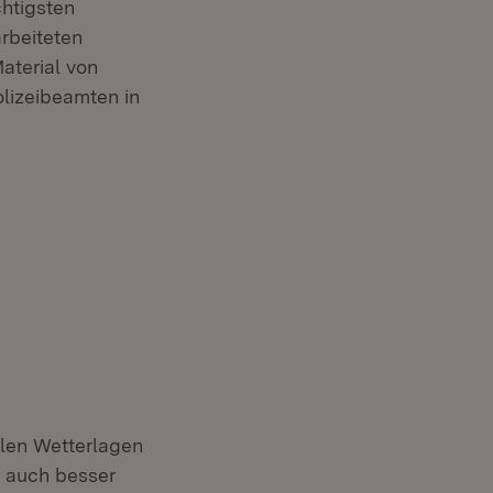
chtigsten
arbeiteten
aterial von
olizeibeamten in
llen Wetterlagen
m auch besser