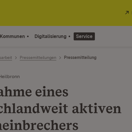
 Kommunen
Digitalisierung
Service
sarbeit
Pressemitteilungen
Pressemitteilung
Heilbronn
ahme eines
chlandweit aktiven
neinbrechers