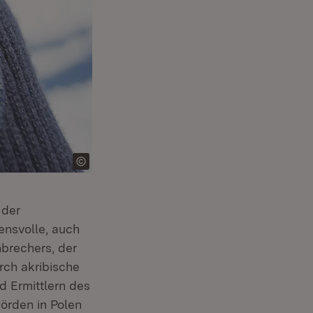
 der
nsvolle, auch
nbrechers, der
rch akribische
d Ermittlern des
hörden in Polen