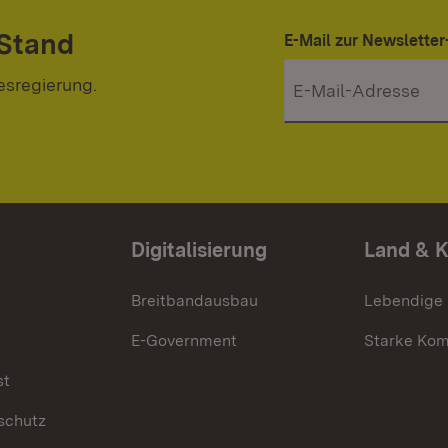
 Stand
E-Mail zur Newslett
esregierung.
Digitalisierung
Land & 
Breitbandausbau
Lebendige
E-Government
Starke Ko
st
schutz