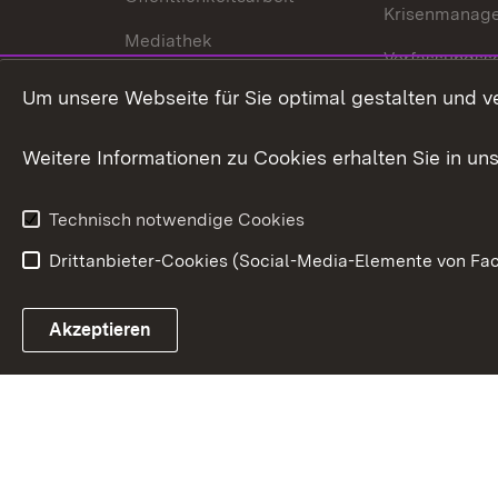
Krisenmanag
Mediathek
Verfassungss
Publikationen
Um unsere Webseite für Sie optimal gestalten und v
Datenschutz
Karriere
Glücksspielr
Weitere Informationen zu Cookies erhalten Sie in un
Waffenrecht
Technisch notwendige Cookies
Drittanbieter-Cookies (Social-Media-Elemente von Fac
Link zum Landesportal
Akzeptieren