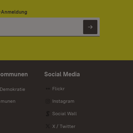
er-Anmeldung
Newsletter 
Kommunen
Social Media
Flickr
 Demokratie
mmunen
Instagram
Social Wall
X / Twitter