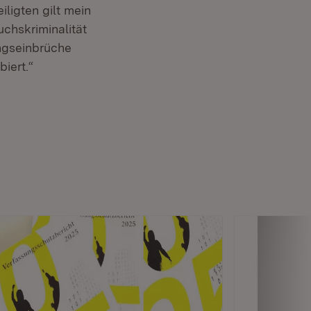
ligten gilt mein
chskriminalität
ungseinbrüche
iert.“