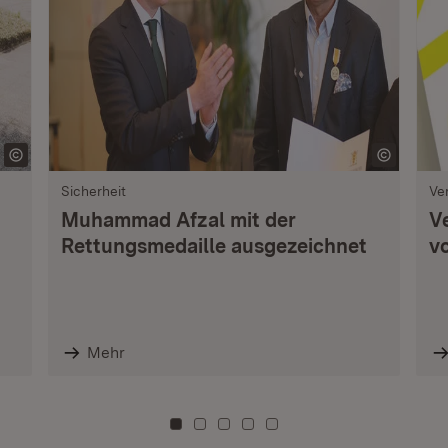
Sicherheit
Ve
Muhammad Afzal mit der
V
Rettungsmedaille ausgezeichnet
vo
Mehr
Zu Kachel: 0
Zu Kachel: 3
Zu Kachel: 6
Zu Kachel: 9
Zu Kachel: 12