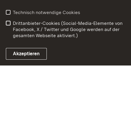
Kontakt
Datenschutz
Technisch notwendige Cookies
Barrierefreiheit
Benutzungshinweise
Drittanbieter-Cookies (Social-Media-Elemente von
Impressum
Cookies
Facebook, X / Twitter und Google werden auf der
gesamten Webseite aktiviert.)
Akzeptieren
Link zum Landesportal