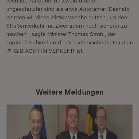
wichtige Aufgabe, da Zweiradfahrer
ungeschützter sind als etwa Autofahrer. Deshalb
werden wir diese Aktionswoche nutzen, um den
Straßenverkehr mit Zweirädern noch sicherer zu
machen“, sagte Minister Thomas Strobl, der
zugleich Schirmherr der Verkehrssicherheitsaktion
Extern:
(Öffnet in neuem Fenster
GIB ACHT IM VERKEHR
ist.
Weitere Meldungen