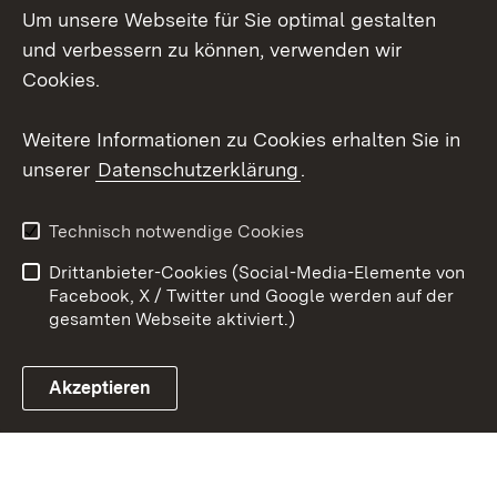
Um unsere Webseite für Sie optimal gestalten
Social Wall
und verbessern zu können, verwenden wir
X / Twitter
Cookies.
Youtube
Weitere Informationen zu Cookies erhalten Sie in
unserer
Datenschutzerklärung
.
Zum 
Kontakt
Datenschutz
Technisch notwendige Cookies
Barrierefreiheit
Benutzungshinweise
Drittanbieter-Cookies (Social-Media-Elemente von
Impressum
Cookies
Facebook, X / Twitter und Google werden auf der
gesamten Webseite aktiviert.)
Akzeptieren
Link zum Landesportal