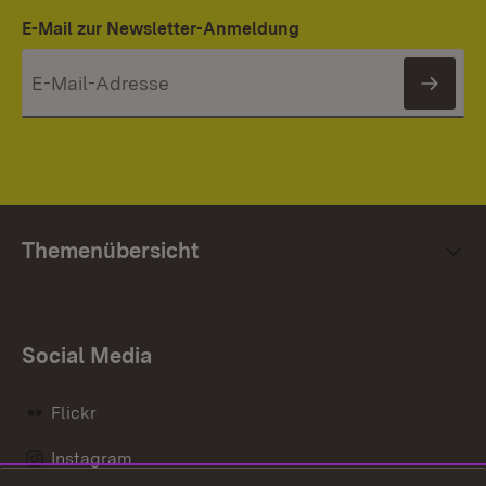
E-Mail zur Newsletter-Anmeldung
News
Themenübersicht
Social Media
Flickr
Instagram