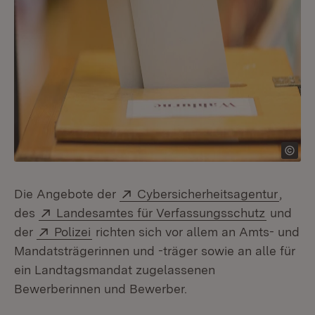
Extern:
(Öffne
Die Angebote der
Cybersicherheitsagentur
,
Extern:
(Öffnet 
des
Landesamtes für Verfassungsschutz
und
Extern:
(Öffnet in neuem Fenster)
der
Polizei
richten sich vor allem an Amts- und
Mandatsträgerinnen und -träger sowie an alle für
ein Landtagsmandat zugelassenen
Bewerberinnen und Bewerber.