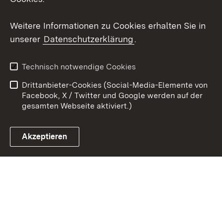
Youtube
Weitere Informationen zu Cookies erhalten Sie in
unserer
Datenschutzerklärung
.
Zum 
Kontakt
Datenschutz
Technisch notwendige Cookies
Barrierefreiheit
Benutzungshinweise
Drittanbieter-Cookies (Social-Media-Elemente von
Impressum
Cookies
Facebook, X / Twitter und Google werden auf der
gesamten Webseite aktiviert.)
Akzeptieren
Link zum Landesportal